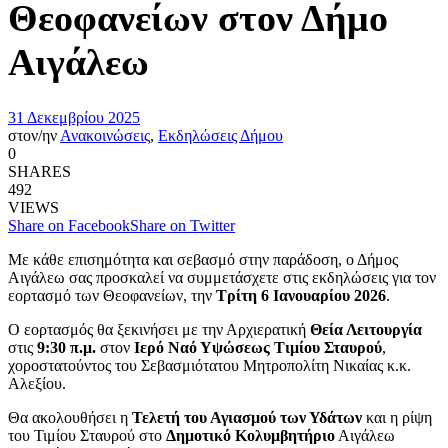
Θεοφανείων στον Δήμο
Αιγάλεω
31 Δεκεμβρίου 2025
στον/ην
Ανακοινώσεις
,
Εκδηλώσεις Δήμου
0
SHARES
492
VIEWS
Share on Facebook
Share on Twitter
Με κάθε επισημότητα και σεβασμό στην παράδοση, ο Δήμος
Αιγάλεω σας προσκαλεί να συμμετάσχετε στις εκδηλώσεις για τον
εορτασμό των Θεοφανείων, την
Τρίτη 6 Ιανουαρίου 2026
.
Ο εορτασμός θα ξεκινήσει με την Αρχιερατική
Θεία Λειτουργία
στις
9:30 π.μ.
στον
Ιερό Ναό Υψώσεως Τιμίου Σταυρού
,
χοροστατούντος του Σεβασμιότατου Μητροπολίτη Νικαίας κ.κ.
Αλεξίου.
Θα ακολουθήσει η
Τελετή του Αγιασμού των Υδάτων
και η ρίψη
του Τιμίου Σταυρού στο
Δημοτικό Κολυμβητήριο
Αιγάλεω