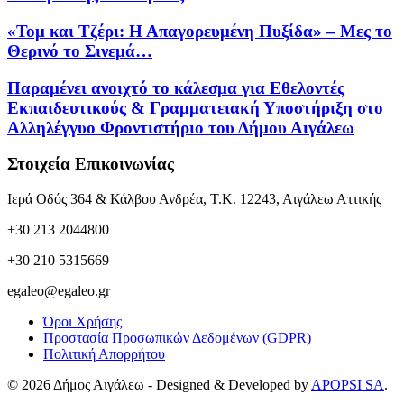
«Τομ και Τζέρι: Η Απαγορευμένη Πυξίδα» – Μες το
Θερινό το Σινεμά…
Παραμένει ανοιχτό το κάλεσμα για Εθελοντές
Εκπαιδευτικούς & Γραμματειακή Υποστήριξη στο
Αλληλέγγυο Φροντιστήριο του Δήμου Αιγάλεω
Στοιχεία Επικοινωνίας
Ιερά Οδός 364 & Κάλβου Ανδρέα, Τ.Κ. 12243, Αιγάλεω Αττικής
+30 213 2044800
+30 210 5315669
egaleo@egaleo.gr
Όροι Χρήσης
Προστασία Προσωπικών Δεδομένων (GDPR)
Πολιτική Απορρήτου
© 2026 Δήμος Αιγάλεω - Designed & Developed by
APOPSI SA
.