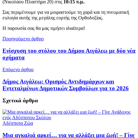
(Νικολάου Πλαστήρα 20) στις
10:15 π.μ.
.
Σας περιμένουμε για να μοιραστούμε τη χαρά και τη πνευματική
ευλογία αυτής της μεγάλης εορτής της Ορθοδοξίας.
Η παρουσία σας θα μας τιμήσει ιδιαίτερα!
Προηγούμενο άρθρο
Ενίσχυση του στόλου του Δήμου Αιγάλεω με δύο νέα
οχήματα
Επόμενο άρθρο
Δήμος Αιγάλεω: Ορισμός Αντιδημάρχων και
Εντεταλμένων Δημοτικών Συμβούλων για το 2026
Σχετικά
άρθρα
Αδέσποτα Ζώα
Μια αγκαλιά αρκεί… για να αλλάξει μια ζωή! – Γίνε