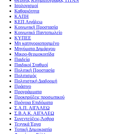
Θερινός Κινηματογράφος ΤΙΤΑΝ
Ισολογισμοί
Καθαριότητα
ΚΑΠΗ
ΚΕΠ Αιγάλεω
Κοινωνική Προστασία
Κοινωνικό Παντοπωλείο
ΚΥΠΕΕ
Μη κατηγοριοποιημένο
Μηνύματα Δημάρχου
Μικρο-θερμοκοιτίδα
Παιδεία
Παιδικοί Σταθμοί
Πολιτική Προστασία
Πολιτισμός
Πολιτιστική Διαδρομή
Πράσινο
Προγράμματα
Προκηρύξεις προσωπικού
Πρόνοια Επιδόματα
Σ.Α.Π. ΑΙΓΑΛΕΩ
Σ.Β.Α.Κ. ΑΙΓΑΛΕΩ
Συνεντεύξεις-Άρθρα
Τεχνικά Έργα
Τοπική Δημοκρατία