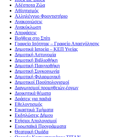
Αδέσποτα Ζώα
Αθλητισμός
Αλληλέγγυο Φροντιστήριο
Ανακοινώσεις
Ανακύκλωση
Αποφάσεις
Βοήθεια στο Σπίτι
Γραφείο Ισότητας – Γραφείο Απασχόλησης
Δημοτικά Ιατρεία – ΚΕΠ Υγείας
Δημοτική Αστυνομία
Δημοτική Βιβλιοθήκη
Δημοτική Παιγνιοθήκη
Δημοτική Συγκοινωνία
Δημοτική Φιλαρμονική
Δημοτικοί Προϋπολογισμοί
Διαγωνισμοί προμηθειών-έργων
Διοικητικά θέματα
Δράσεις για παιδιά
Εθελοντισμός
Εικαστικά Τμήματα
Εκδηλώσεις Δήμου
Ετήσιοι Απολογισμοί
Ευρωπαϊκά Προγράμματα
Θεατρική Ομάδα