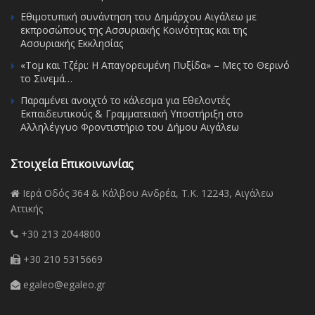
Εθιμοτυπική συνάντηση του Δημάρχου Αιγάλεω με
εκπροσώπους της Ασσυριακής Κοινότητας και της
Ασσυριακής Εκκλησίας
«Τομ και Τζέρι: Η Απαγορευμένη Πυξίδα» – Μες το Θερινό
το Σινεμά…
Παραμένει ανοιχτό το κάλεσμα για Εθελοντές
Εκπαιδευτικούς & Γραμματειακή Υποστήριξη στο
Αλληλέγγυο Φροντιστήριο του Δήμου Αιγάλεω
Στοιχεία Επικοινωνίας
Ιερά Οδός 364 & Κάλβου Ανδρέα, Τ.Κ. 12243, Αιγάλεω
Αττικής
+30 213 2044800
+30 210 5315669
egaleo@egaleo.gr