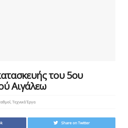
 κατασκευής του 5ου
ού Αιγάλεω
ταθμοί
,
Τεχνικά Έργα
ok
Share on Twitter