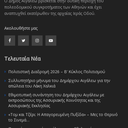
Ο Δήμος Αιγάλεω βρίσκεται στην δυτική περιοχή του
πολεοδομικού συγκροτήματος των Αθηνών και έχει
αναπτυχθεί εκατέρωθεν της αρχαίας Ιεράς Οδού.
Ακολουθήστε μας
Τελευταία Νέα
Πολιτιστική Διαδρομή 2026 – Β’ Κύκλος Πολιτισμού
Συλλυπητήριο μήνυμα του Δημάρχου Αιγάλεω για την
απώλεια του Λάκη Χαλκιά
Εθιμοτυπική συνάντηση του Δημάρχου Αιγάλεω με
εκπροσώπους της Ασσυριακής Κοινότητας και της
Ασσυριακής Εκκλησίας
«Τομ και Τζέρι: Η Απαγορευμένη Πυξίδα» – Μες το Θερινό
το Σινεμά…