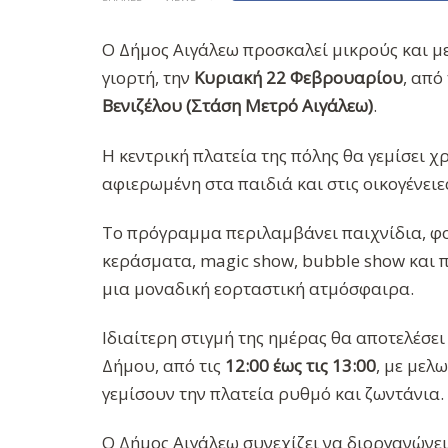
Ο Δήμος Αιγάλεω προσκαλεί μικρούς και μ
γιορτή, την
Κυριακή 22 Φεβρουαρίου
, από
Βενιζέλου (Στάση Μετρό Αιγάλεω)
.
Η κεντρική πλατεία της πόλης θα γεμίσει χ
αφιερωμένη στα παιδιά και στις οικογένειε
Το πρόγραμμα περιλαμβάνει παιχνίδια, φο
κεράσματα, magic show, bubble show και 
μια μοναδική εορταστική ατμόσφαιρα.
Ιδιαίτερη στιγμή της ημέρας θα αποτελέσε
Δήμου, από τις
12:00 έως τις 13:00
, με μελ
γεμίσουν την πλατεία ρυθμό και ζωντάνια.
Ο Δήμος Αιγάλεω συνεχίζει να διοργανώνει α