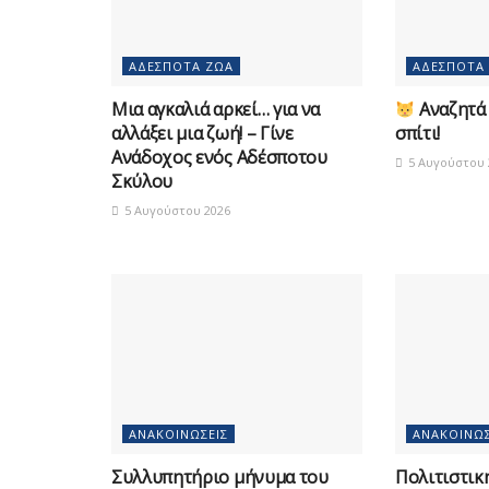
ΑΔΈΣΠΟΤΑ ΖΏΑ
ΑΔΈΣΠΟΤΑ
Μια αγκαλιά αρκεί… για να
Αναζητά 
αλλάξει μια ζωή! – Γίνε
σπίτι!
Ανάδοχος ενός Αδέσποτου
5 Αυγούστου 
Σκύλου
5 Αυγούστου 2026
ΑΝΑΚΟΙΝΏΣΕΙΣ
ΑΝΑΚΟΙΝΏΣ
Συλλυπητήριο μήνυμα του
Πολιτιστικ