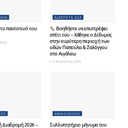
 ΖΏΑ
ΑΔΈΣΠΟΤΑ ΖΏΑ
το παντοτινό του
Βοηθήστε να επιστρέψει
σπίτι του – Χάθηκε ο Δίδυμος
στην ευρύτερη περιοχή των
2026
οδών Παπούλα & Ζαλόγγου
στο Αιγάλεω
5 Αυγούστου 2026
ΕΙΣ
ΑΝΑΚΟΙΝΏΣΕΙΣ
ή Διαδρομή 2026 –
Συλλυπητήριο μήνυμα του