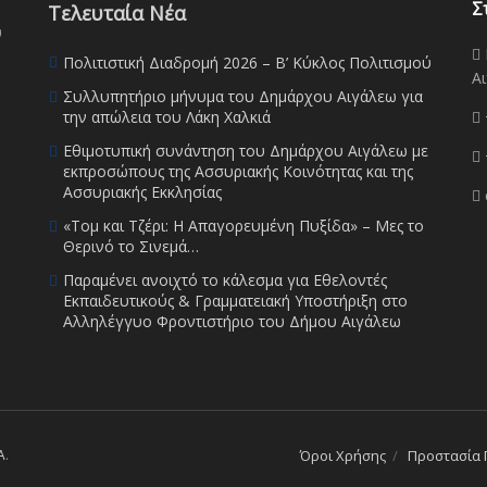
Σ
Τελευταία Νέα
υ
Πολιτιστική Διαδρομή 2026 – Β’ Κύκλος Πολιτισμού
Αι
Συλλυπητήριο μήνυμα του Δημάρχου Αιγάλεω για
την απώλεια του Λάκη Χαλκιά
Εθιμοτυπική συνάντηση του Δημάρχου Αιγάλεω με
εκπροσώπους της Ασσυριακής Κοινότητας και της
Ασσυριακής Εκκλησίας
«Τομ και Τζέρι: Η Απαγορευμένη Πυξίδα» – Μες το
Θερινό το Σινεμά…
Παραμένει ανοιχτό το κάλεσμα για Εθελοντές
Εκπαιδευτικούς & Γραμματειακή Υποστήριξη στο
Αλληλέγγυο Φροντιστήριο του Δήμου Αιγάλεω
A
.
Όροι Χρήσης
Προστασία