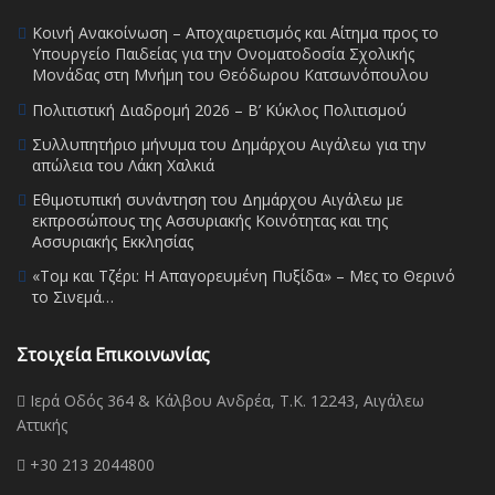
Κοινή Ανακοίνωση – Αποχαιρετισμός και Αίτημα προς το
Υπουργείο Παιδείας για την Ονοματοδοσία Σχολικής
Μονάδας στη Μνήμη του Θεόδωρου Κατσωνόπουλου
Πολιτιστική Διαδρομή 2026 – Β’ Κύκλος Πολιτισμού
Συλλυπητήριο μήνυμα του Δημάρχου Αιγάλεω για την
απώλεια του Λάκη Χαλκιά
Εθιμοτυπική συνάντηση του Δημάρχου Αιγάλεω με
εκπροσώπους της Ασσυριακής Κοινότητας και της
Ασσυριακής Εκκλησίας
«Τομ και Τζέρι: Η Απαγορευμένη Πυξίδα» – Μες το Θερινό
το Σινεμά…
Στοιχεία Επικοινωνίας
Ιερά Οδός 364 & Κάλβου Ανδρέα, Τ.Κ. 12243, Αιγάλεω
Αττικής
+30 213 2044800