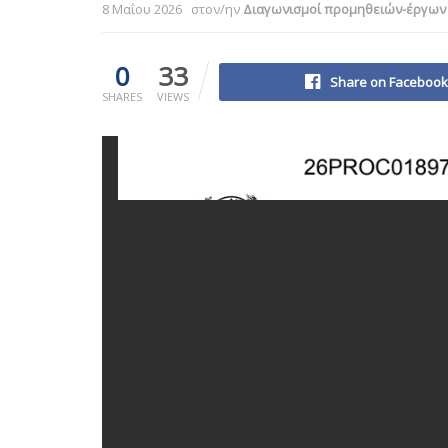
8 Μαΐου 2026
στον/ην
Διαγωνισμοί προμηθειών-έργων
0
33
Share on Facebook
SHARES
VIEWS