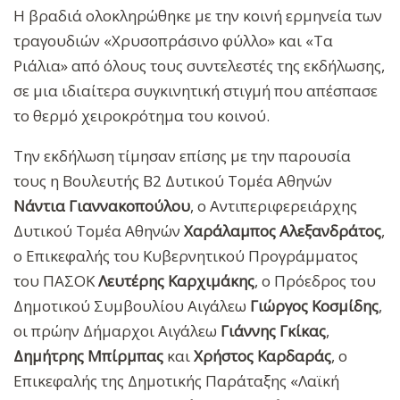
Η βραδιά ολοκληρώθηκε με την κοινή ερμηνεία των
τραγουδιών «Χρυσοπράσινο φύλλο» και «Τα
Ριάλια» από όλους τους συντελεστές της εκδήλωσης,
σε μια ιδιαίτερα συγκινητική στιγμή που απέσπασε
το θερμό χειροκρότημα του κοινού.
Την εκδήλωση τίμησαν επίσης με την παρουσία
τους η Βουλευτής Β2 Δυτικού Τομέα Αθηνών
Νάντια Γιαννακοπούλου
, ο Αντιπεριφερειάρχης
Δυτικού Τομέα Αθηνών
Χαράλαμπος Αλεξανδράτος
,
ο Επικεφαλής του Κυβερνητικού Προγράμματος
του ΠΑΣΟΚ
Λευτέρης Καρχιμάκης
, ο Πρόεδρος του
Δημοτικού Συμβουλίου Αιγάλεω
Γιώργος Κοσμίδης
,
οι πρώην Δήμαρχοι Αιγάλεω
Γιάννης Γκίκας
,
Δημήτρης Μπίρμπας
και
Χρήστος Καρδαράς
, ο
Επικεφαλής της Δημοτικής Παράταξης «Λαϊκή