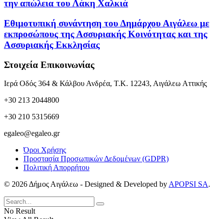
την απώλεια του Λάκη Χαλκιά
Εθιμοτυπική συνάντηση του Δημάρχου Αιγάλεω με
εκπροσώπους της Ασσυριακής Κοινότητας και της
Ασσυριακής Εκκλησίας
Στοιχεία Επικοινωνίας
Ιερά Οδός 364 & Κάλβου Ανδρέα, Τ.Κ. 12243, Αιγάλεω Αττικής
+30 213 2044800
+30 210 5315669
egaleo@egaleo.gr
Όροι Χρήσης
Προστασία Προσωπικών Δεδομένων (GDPR)
Πολιτική Απορρήτου
© 2026 Δήμος Αιγάλεω - Designed & Developed by
APOPSI SA
.
No Result