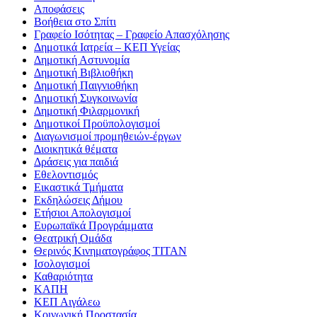
Αποφάσεις
Βοήθεια στο Σπίτι
Γραφείο Ισότητας – Γραφείο Απασχόλησης
Δημοτικά Ιατρεία – ΚΕΠ Υγείας
Δημοτική Αστυνομία
Δημοτική Βιβλιοθήκη
Δημοτική Παιγνιοθήκη
Δημοτική Συγκοινωνία
Δημοτική Φιλαρμονική
Δημοτικοί Προϋπολογισμοί
Διαγωνισμοί προμηθειών-έργων
Διοικητικά θέματα
Δράσεις για παιδιά
Εθελοντισμός
Εικαστικά Τμήματα
Εκδηλώσεις Δήμου
Ετήσιοι Απολογισμοί
Ευρωπαϊκά Προγράμματα
Θεατρική Ομάδα
Θερινός Κινηματογράφος ΤΙΤΑΝ
Ισολογισμοί
Καθαριότητα
ΚΑΠΗ
ΚΕΠ Αιγάλεω
Κοινωνική Προστασία