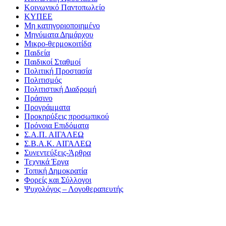
Κοινωνικό Παντοπωλείο
ΚΥΠΕΕ
Μη κατηγοριοποιημένο
Μηνύματα Δημάρχου
Μικρο-θερμοκοιτίδα
Παιδεία
Παιδικοί Σταθμοί
Πολιτική Προστασία
Πολιτισμός
Πολιτιστική Διαδρομή
Πράσινο
Προγράμματα
Προκηρύξεις προσωπικού
Πρόνοια Επιδόματα
Σ.Α.Π. ΑΙΓΑΛΕΩ
Σ.Β.Α.Κ. ΑΙΓΑΛΕΩ
Συνεντεύξεις-Άρθρα
Τεχνικά Έργα
Τοπική Δημοκρατία
Φορείς και Σύλλογοι
Ψυχολόγος – Λογοθεραπευτής