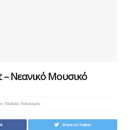
ct – Νεανικό Μουσικό
ου
,
Παιδεία
,
Πολιτισμός
ok
Share on Twitter