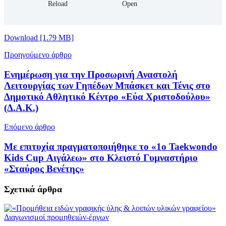
Download [1.79 MB]
Προηγούμενο άρθρο
Ενημέρωση για την Προσωρινή Αναστολή
Λειτουργίας των Γηπέδων Μπάσκετ και Τένις στο
Δημοτικό Αθλητικό Κέντρο «Εύα Χριστοδούλου»
(Δ.Α.Κ.)
Επόμενο άρθρο
Με επιτυχία πραγματοποιήθηκε το «1ο Taekwondo
Kids Cup Αιγάλεω» στο Κλειστό Γυμναστήριο
«Σταύρος Βενέτης»
Σχετικά
άρθρα
Διαγωνισμοί προμηθειών-έργων