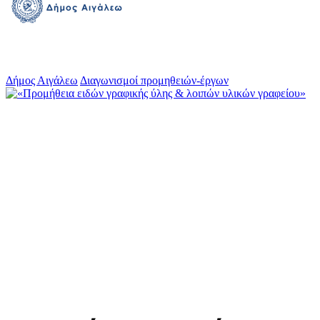
Δήμος Αιγάλεω
Διαγωνισμοί προμηθειών-έργων