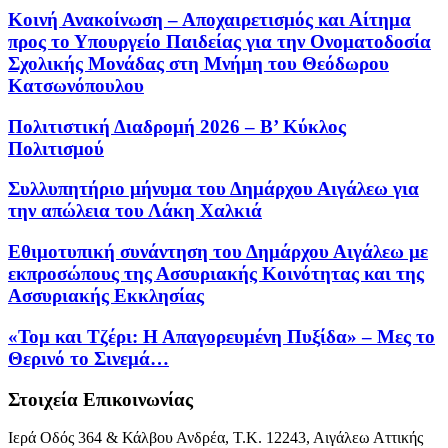
Κοινή Ανακοίνωση – Αποχαιρετισμός και Αίτημα
προς το Υπουργείο Παιδείας για την Ονοματοδοσία
Σχολικής Μονάδας στη Μνήμη του Θεόδωρου
Κατσωνόπουλου
Πολιτιστική Διαδρομή 2026 – Β’ Κύκλος
Πολιτισμού
Συλλυπητήριο μήνυμα του Δημάρχου Αιγάλεω για
την απώλεια του Λάκη Χαλκιά
Εθιμοτυπική συνάντηση του Δημάρχου Αιγάλεω με
εκπροσώπους της Ασσυριακής Κοινότητας και της
Ασσυριακής Εκκλησίας
«Τομ και Τζέρι: Η Απαγορευμένη Πυξίδα» – Μες το
Θερινό το Σινεμά…
Στοιχεία Επικοινωνίας
Ιερά Οδός 364 & Κάλβου Ανδρέα, Τ.Κ. 12243, Αιγάλεω Αττικής