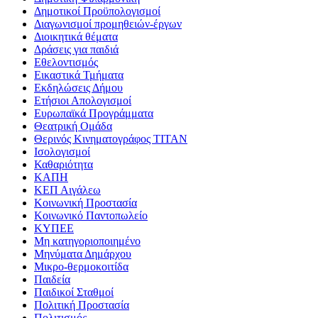
Δημοτικοί Προϋπολογισμοί
Διαγωνισμοί προμηθειών-έργων
Διοικητικά θέματα
Δράσεις για παιδιά
Εθελοντισμός
Εικαστικά Τμήματα
Εκδηλώσεις Δήμου
Ετήσιοι Απολογισμοί
Ευρωπαϊκά Προγράμματα
Θεατρική Ομάδα
Θερινός Κινηματογράφος ΤΙΤΑΝ
Ισολογισμοί
Καθαριότητα
ΚΑΠΗ
ΚΕΠ Αιγάλεω
Κοινωνική Προστασία
Κοινωνικό Παντοπωλείο
ΚΥΠΕΕ
Μη κατηγοριοποιημένο
Μηνύματα Δημάρχου
Μικρο-θερμοκοιτίδα
Παιδεία
Παιδικοί Σταθμοί
Πολιτική Προστασία
Πολιτισμός