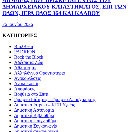
ΑΙΓΑΛΕΩ, ΠΟΥ ΒΡΙΣΚΕΤΑΙ ΕΝΤΟΣ ΤΟΥ
ΔΗΜΑΡΧEΙΑΚΟΥ ΚΑΤΑΣΤΗΜΑΤΟΣ, ΕΠΙ ΤΩΝ
ΟΔΩΝ, ΙΕΡΑ ΟΔΟΣ 364 ΚΑΙ ΚΑΛΒΟΥ
26 Ιουνίου 2026
ΚΑΤΗΓΟΡΙΕΣ
Bin2Bean
PADRION
Rock the Block
Αδέσποτα Ζώα
Αθλητισμός
Αλληλέγγυο Φροντιστήριο
Ανακοινώσεις
Ανακύκλωση
Αποφάσεις
Βοήθεια στο Σπίτι
Γραφείο Ισότητας – Γραφείο Απασχόλησης
Δημοτικά Ιατρεία – ΚΕΠ Υγείας
Δημοτική Αστυνομία
Δημοτική Βιβλιοθήκη
Δημοτική Παιγνιοθήκη
Δημοτική Συγκοινωνία
Δημοτική Φιλαρμονική