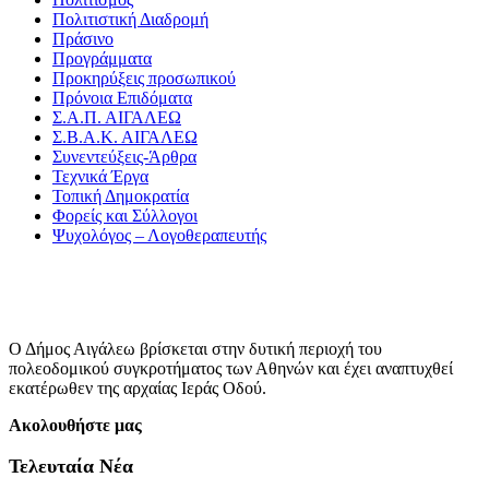
Πολιτιστική Διαδρομή
Πράσινο
Προγράμματα
Προκηρύξεις προσωπικού
Πρόνοια Επιδόματα
Σ.Α.Π. ΑΙΓΑΛΕΩ
Σ.Β.Α.Κ. ΑΙΓΑΛΕΩ
Συνεντεύξεις-Άρθρα
Τεχνικά Έργα
Τοπική Δημοκρατία
Φορείς και Σύλλογοι
Ψυχολόγος – Λογοθεραπευτής
Ο Δήμος Αιγάλεω βρίσκεται στην δυτική περιοχή του
πολεοδομικού συγκροτήματος των Αθηνών και έχει αναπτυχθεί
εκατέρωθεν της αρχαίας Ιεράς Οδού.
Ακολουθήστε μας
Τελευταία Νέα