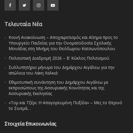
Τελευταία Νέα
Κοινή Ανακοίνωση – Αποχαιρετισμός και Αίτημα προς το
Υπουργείο Παιδείας για την Ονοματοδοσία Σχολικής
Μονάδας στη Μνήμη του Θεόδωρου Κατσωνόπουλου
Πολιτιστική Διαδρομή 2026 – Β’ Κύκλος Πολιτισμού
Συλλυπητήριο μήνυμα του Δημάρχου Αιγάλεω για την
απώλεια του Λάκη Χαλκιά
Εθιμοτυπική συνάντηση του Δημάρχου Αιγάλεω με
εκπροσώπους της Ασσυριακής Κοινότητας και της
Ασσυριακής Εκκλησίας
«Τομ και Τζέρι: Η Απαγορευμένη Πυξίδα» – Μες το Θερινό
το Σινεμά…
Στοιχεία Επικοινωνίας