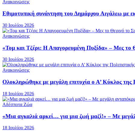
Ανακοινώσεις
Εθιμοτυπική συνάντηση του Δημάρχου Αιγάλεω με ε
30 Ιουλίου 2026
Ανακοινώσεις
«Τομ και Τζέρι: Η Απαγορευμένη Πυξίδα» – Μες το 
30 Ιουλίου 2026
Ανακοινώσεις
Ολοκληρώθηκε με μεγάλη επιτυχία ο Α’ Κύκλος της 
18 Ιουλίου 2026
Αδέσποτα Ζώα
«Μια αγκαλιά αρκεί… για μια ζωή μαζί!» – Με μεγά
18 Ιουλίου 2026