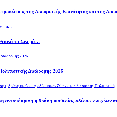
κπροσώπους της Ασσυριακής Κοινότητας και της Ασσ
Θερινό το Σινεμά…
Πολιτιστικής Διαδρομής 2026
λη ανταπόκριση η δράση υιοθεσίας αδέσποτων ζώων στ