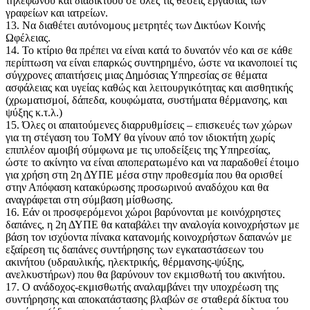
τηλεφώνου και διαδικτύου σε όλες τις θέσεις εργασίας των
γραφείων και ιατρείων.
13. Να διαθέτει αυτόνομους μετρητές των Δικτύων Κοινής
Ωφέλειας.
14. Το κτίριο θα πρέπει να είναι κατά το δυνατόν νέο και σε κάθε
περίπτωση να είναι επαρκώς συντηρημένο, ώστε να ικανοποιεί τις
σύγχρονες απαιτήσεις μιας Δημόσιας Υπηρεσίας σε θέματα
ασφάλειας και υγείας καθώς και λειτουργικότητας και αισθητικής
(χρωματισμοί, δάπεδα, κουφώματα, συστήματα θέρμανσης, και
ψύξης κ.τ.λ.)
15. Όλες οι απαιτούμενες διαρρυθμίσεις – επισκευές των χώρων
για τη στέγαση του ΤοΜΥ θα γίνουν από τον ιδιοκτήτη χωρίς
επιπλέον αμοιβή σύμφωνα με τις υποδείξεις της Υπηρεσίας,
ώστε το ακίνητο να είναι αποπερατωμένο και να παραδοθεί έτοιμο
για χρήση στη 2η ΔΥΠΕ μέσα στην προθεσμία που θα ορισθεί
στην Απόφαση κατακύρωσης προσωρινού αναδόχου και θα
αναγράφεται στη σύμβαση μίσθωσης.
16. Εάν οι προσφερόμενοι χώροι βαρύνονται με κοινόχρηστες
δαπάνες, η 2η ΔΥΠΕ θα καταβάλει την αναλογία κοινοχρήστων με
βάση τον ισχύοντα πίνακα κατανομής κοινοχρήστων δαπανών με
εξαίρεση τις δαπάνες συντήρησης των εγκαταστάσεων του
ακινήτου (υδραυλικής, ηλεκτρικής, θέρμανσης-ψύξης,
ανελκυστήρων) που θα βαρύνουν τον εκμισθωτή του ακινήτου.
17. Ο ανάδοχος-εκμισθωτής αναλαμβάνει την υποχρέωση της
συντήρησης και αποκατάστασης βλαβών σε σταθερά δίκτυα του