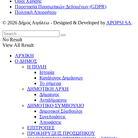
Όροι Χρήσης
Προστασία Προσωπικών Δεδομένων (GDPR)
Πολιτική Απορρήτου
© 2026 Δήμος Αιγάλεω - Designed & Developed by
APOPSI SA
.
No Result
View All Result
ΑΡΧΙΚΗ
Ο ΔΗΜΟΣ
Η ΠΟΛΗ
Ιστορία
Κατάλογος Δημάρχων
Το σήμερα
ΔΗΜΟΤΙΚΗ ΑΡΧΗ
Δήμαρχος
Αντιδήμαρχοι
ΔΗΜΟΤΙΚΟ ΣΥΜΒΟΥΛΙΟ
Δημοτικοί Σύμβουλοι
Συνεδριάσεις
Αποφάσεις
ΕΠΙΤΡΟΠΕΣ
ΠΡΟΚΗΡΥΞΕΙΣ ΠΡΟΣΩΠΙΚΟΥ