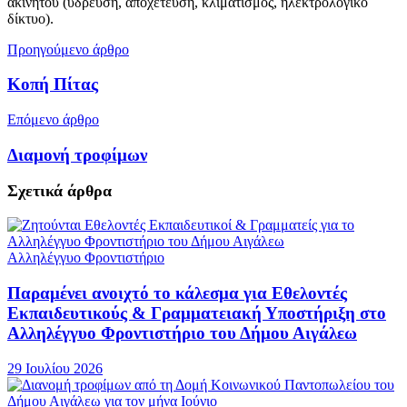
ακινήτου (ύδρευση, αποχέτευση, κλιματισμός, ηλεκτρολογικό
δίκτυο).
Προηγούμενο άρθρο
Κοπή Πίτας
Επόμενο άρθρο
Διαμονή τροφίμων
Σχετικά
άρθρα
Αλληλέγγυο Φροντιστήριο
Παραμένει ανοιχτό το κάλεσμα για Εθελοντές
Εκπαιδευτικούς & Γραμματειακή Υποστήριξη στο
Αλληλέγγυο Φροντιστήριο του Δήμου Αιγάλεω
29 Ιουλίου 2026