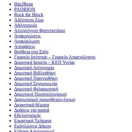
Bin2Bean
PADRION
Rock the Block
Αδέσποτα Ζώα
Αθλητισμός
Αλληλέγγυο Φροντιστήριο
Ανακοινώσεις
Ανακύκλωση
Αποφάσεις
Βοήθεια στο Σπίτι
Γραφείο Ισότητας – Γραφείο Απασχόλησης
Δημοτικά Ιατρεία – ΚΕΠ Υγείας
Δημοτική Αστυνομία
Δημοτική Βιβλιοθήκη
Δημοτική Παιγνιοθήκη
Δημοτική Συγκοινωνία
Δημοτική Φιλαρμονική
Δημοτικοί Προϋπολογισμοί
Διαγωνισμοί προμηθειών-έργων
Διοικητικά θέματα
Δράσεις για παιδιά
Εθελοντισμός
Εικαστικά Τμήματα
Εκδηλώσεις Δήμου
Ετήσιοι Απολογισμοί