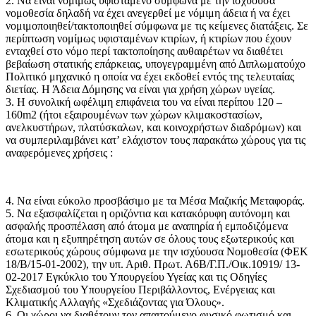
2. Να είναι νομίμως υφιστάμενο σύμφωνα με την ισχύουσα
νομοθεσία δηλαδή να έχει ανεγερθεί με νόμιμη άδεια ή να έχει
νομιμοποιηθεί/τακτοποιηθεί σύμφωνα με τις κείμενες διατάξεις. Σε
περίπτωση νομίμως υφισταμένων κτιρίων, ή κτιρίων που έχουν
ενταχθεί στο νόμο περί τακτοποίησης αυθαιρέτων να διαθέτει
βεβαίωση στατικής επάρκειας, υπογεγραμμένη από Διπλωματούχο
Πολιτικό μηχανικό η οποία να έχει εκδοθεί εντός της τελευταίας
διετίας. Η Άδεια Δόμησης να είναι για χρήση χώρων υγείας.
3. Η συνολική ωφέλιμη επιφάνεια του να είναι περίπου 120 –
160m2 (ήτοι εξαιρουμένων των χώρων κλιμακοστασίων,
ανελκυστήρων, πλατύσκαλων, και κοινοχρήστων διαδρόμων) και
να συμπεριλαμβάνει κατ’ ελάχιστον τους παρακάτω χώρους για τις
αναφερόμενες χρήσεις :
4. Να είναι εύκολο προσβάσιμο με τα Μέσα Μαζικής Μεταφοράς.
5. Να εξασφαλίζεται η οριζόντια και κατακόρυφη αυτόνομη και
ασφαλής προσπέλαση από άτομα με αναπηρία ή εμποδιζόμενα
άτομα και η εξυπηρέτηση αυτών σε όλους τους εξωτερικούς και
εσωτερικούς χώρους σύμφωνα με την ισχύουσα Νομοθεσία (ΦΕΚ
18/Β/15-01-2002), την υπ. Αριθ. Πρωτ. Α6Β/Γ.Π./Οικ.10919/ 13-
02-2017 Εγκύκλιο του Υπουργείου Υγείας και τις Οδηγίες
Σχεδιασμού του Υπουργείου Περιβάλλοντος, Ενέργειας και
Κλιματικής Αλλαγής «Σχεδιάζοντας για Όλους».
6. Οι χώροι να διαθέτουν τον απαιτούμενο φυσικό φωτισμό και