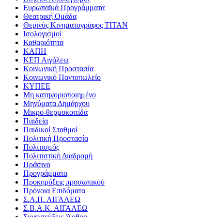
Ευρωπαϊκά Προγράμματα
Θεατρική Ομάδα
Θερινός Κινηματογράφος ΤΙΤΑΝ
Ισολογισμοί
Καθαριότητα
ΚΑΠΗ
ΚΕΠ Αιγάλεω
Κοινωνική Προστασία
Κοινωνικό Παντοπωλείο
ΚΥΠΕΕ
Μη κατηγοριοποιημένο
Μηνύματα Δημάρχου
Μικρο-θερμοκοιτίδα
Παιδεία
Παιδικοί Σταθμοί
Πολιτική Προστασία
Πολιτισμός
Πολιτιστική Διαδρομή
Πράσινο
Προγράμματα
Προκηρύξεις προσωπικού
Πρόνοια Επιδόματα
Σ.Α.Π. ΑΙΓΑΛΕΩ
Σ.Β.Α.Κ. ΑΙΓΑΛΕΩ
Συνεντεύξεις-Άρθρα