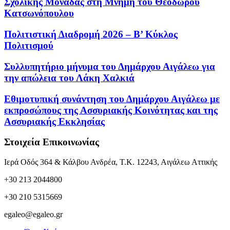
Σχολικής Μονάδας στη Μνήμη του Θεόδωρου
Κατσωνόπουλου
Πολιτιστική Διαδρομή 2026 – Β’ Κύκλος
Πολιτισμού
Συλλυπητήριο μήνυμα του Δημάρχου Αιγάλεω για
την απώλεια του Λάκη Χαλκιά
Εθιμοτυπική συνάντηση του Δημάρχου Αιγάλεω με
εκπροσώπους της Ασσυριακής Κοινότητας και της
Ασσυριακής Εκκλησίας
Στοιχεία Επικοινωνίας
Ιερά Οδός 364 & Κάλβου Ανδρέα, Τ.Κ. 12243, Αιγάλεω Αττικής
+30 213 2044800
+30 210 5315669
egaleo@egaleo.gr