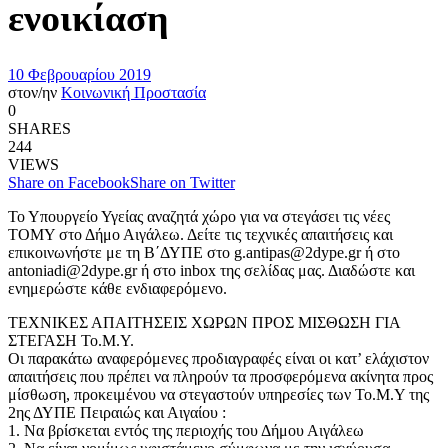
ενοικίαση
10 Φεβρουαρίου 2019
στον/ην
Κοινωνική Προστασία
0
SHARES
244
VIEWS
Share on Facebook
Share on Twitter
Το Υπουργείο Υγείας αναζητά χώρο για να στεγάσει τις νέες
ΤΟΜΥ στο Δήμο Αιγάλεω. Δείτε τις τεχνικές απαιτήσεις και
επικοινωνήστε με τη Β΄ΔΥΠΕ στο g.antipas@2dype.gr ή στο
antoniadi@2dype.gr ή στο inbox της σελίδας μας. Διαδώστε και
ενημερώστε κάθε ενδιαφερόμενο.
ΤΕΧΝΙΚΕΣ ΑΠΑΙΤΗΣΕΙΣ ΧΩΡΩΝ ΠΡΟΣ ΜΙΣΘΩΣΗ ΓΙΑ
ΣΤΕΓΑΣΗ Το.Μ.Υ.
Οι παρακάτω αναφερόμενες προδιαγραφές είναι οι κατ’ ελάχιστον
απαιτήσεις που πρέπει να πληρούν τα προσφερόμενα ακίνητα προς
μίσθωση, προκειμένου να στεγαστούν υπηρεσίες των Το.Μ.Υ της
2ης ΔΥΠΕ Πειραιώς και Αιγαίου :
1. Να βρίσκεται εντός της περιοχής του Δήμου Αιγάλεω