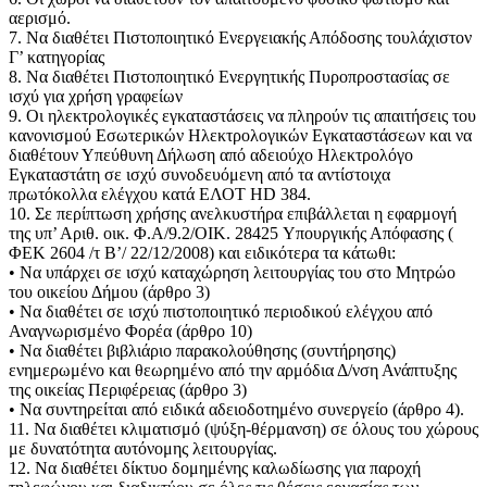
αερισμό.
7. Να διαθέτει Πιστοποιητικό Ενεργειακής Απόδοσης τουλάχιστον
Γ’ κατηγορίας
8. Να διαθέτει Πιστοποιητικό Ενεργητικής Πυροπροστασίας σε
ισχύ για χρήση γραφείων
9. Οι ηλεκτρολογικές εγκαταστάσεις να πληρούν τις απαιτήσεις του
κανονισμού Εσωτερικών Ηλεκτρολογικών Εγκαταστάσεων και να
διαθέτουν Υπεύθυνη Δήλωση από αδειούχο Ηλεκτρολόγο
Εγκαταστάτη σε ισχύ συνοδευόμενη από τα αντίστοιχα
πρωτόκολλα ελέγχου κατά ΕΛΟΤ HD 384.
10. Σε περίπτωση χρήσης ανελκυστήρα επιβάλλεται η εφαρμογή
της υπ’ Αριθ. οικ. Φ.Α/9.2/OIK. 28425 Υπουργικής Απόφασης (
ΦΕΚ 2604 /τ Β’/ 22/12/2008) και ειδικότερα τα κάτωθι:
• Να υπάρχει σε ισχύ καταχώρηση λειτουργίας του στο Μητρώο
του οικείου Δήμου (άρθρο 3)
• Να διαθέτει σε ισχύ πιστοποιητικό περιοδικού ελέγχου από
Αναγνωρισμένο Φορέα (άρθρο 10)
• Να διαθέτει βιβλιάριο παρακολούθησης (συντήρησης)
ενημερωμένο και θεωρημένο από την αρμόδια Δ/νση Ανάπτυξης
της οικείας Περιφέρειας (άρθρο 3)
• Να συντηρείται από ειδικά αδειοδοτημένο συνεργείο (άρθρο 4).
11. Να διαθέτει κλιματισμό (ψύξη-θέρμανση) σε όλους του χώρους
με δυνατότητα αυτόνομης λειτουργίας.
12. Να διαθέτει δίκτυο δομημένης καλωδίωσης για παροχή