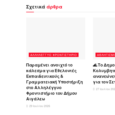
Σχετικά
άρθρα
ΑΛΛΗΛΈΓΓΥΟ ΦΡΟΝΤΙΣΤΉΡΙΟ
ΑΘΛΗΤΙΣΜ
Παραμένει ανοιχτό το
🌊 Το Δημο
κάλεσμα για Εθελοντές
Κολυμβητ
Εκπαιδευτικούς &
ανανεώνει
Γραμματειακή Υποστήριξη
για τον Σεπ
στο Αλληλέγγυο
27 Ιουλίου 20
Φροντιστήριο του Δήμου
Αιγάλεω
29 Ιουλίου 2026