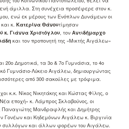
υσης του Κοινωνικού Παντοπωλείου, θέλει να
ενή άμιλλα. Στη συνέχεια προσέφερε στον κ.
ήμου, ενώ εκ μέρους των Ενόπλων Δυνάμεων οι
και κ.
τίμησαν
Κ
ατερίνα Θάνου
, τον
ύ κ. Γιάννα Χριστόγλου
Αντιδήμαρχο
και τον προπονητή της «Μικτής Αιγάλεω»
ειάδη
ι 20ο Δημοτικά, τα 3ο & 7ο Γυμνάσια, το 4ο
τικό Γυμνάσιο-Λύκειο Αιγάλεω, δημιουργώντας
ισσότερες από 300 σακούλες με τρόφιμα.
ι κ.κ. Νίκος Νικητάκης και Κώστας Φίλης, ο
έα εποχή» κ. Λάμπρος Σκλαβούνος, οι
ης, Παναγιώτης Μανδραφλής και Δημήτρης
ν Γονέων και Κηδεμόνων Αιγάλεω κ. Βιργινία
ν συλλόγων και άλλων φορέων του Αιγάλεω.