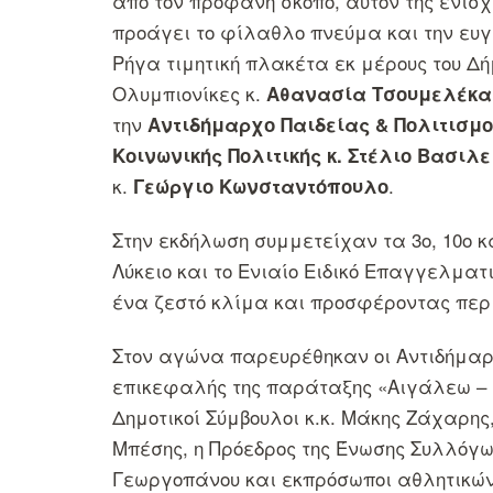
από τον προφανή σκοπό, αυτόν της ενίσχ
προάγει το φίλαθλο πνεύμα και την ευγ
Ρήγα τιμητική πλακέτα εκ μέρους του Δ
Ολυμπιονίκες κ.
Αθανασία Τσουμελέκα
την
Αντιδήμαρχο Παιδείας & Πολιτισμο
Κοινωνικής Πολιτικής κ. Στέλιο Βασιλ
κ.
.
Γεώργιο Κωνσταντόπουλο
Στην εκδήλωση συμμετείχαν τα 3ο, 10ο κα
Λύκειο και το Ενιαίο Ειδικό Επαγγελμα
ένα ζεστό κλίμα και προσφέροντας περ
Στον αγώνα παρευρέθηκαν οι Αντιδήμαρχο
επικεφαλής της παράταξης «Αιγάλεω – Ν
Δημοτικοί Σύμβουλοι κ.κ. Μάκης Ζάχαρ
Μπέσης, η Πρόεδρος της Ένωσης Συλλόγω
Γεωργοπάνου και εκπρόσωποι αθλητικώ