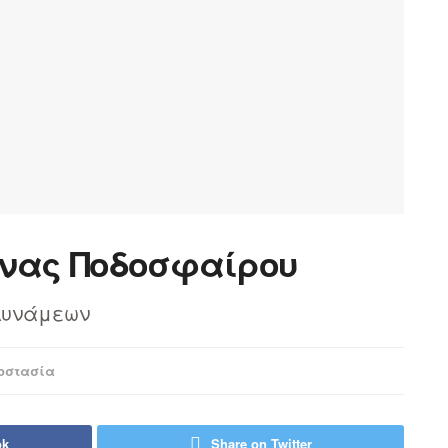
νας Ποδοσφαίρου
 Δυνάμεων
οστασία
ok
Share on Twitter