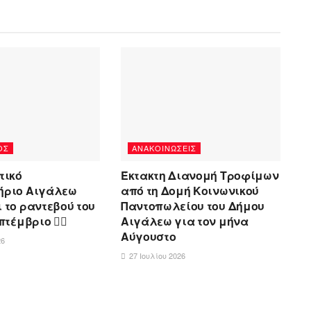
ΌΣ
ΑΝΑΚΟΙΝΏΣΕΙΣ
τικό
Έκτακτη Διανομή Τροφίμων
ήριο Αιγάλεω
από τη Δομή Κοινωνικού
 το ραντεβού του
Παντοπωλείου του Δήμου
τέμβριο 🏊‍♀️
Αιγάλεω για τον μήνα
Αύγουστο
26
27 Ιουλίου 2026