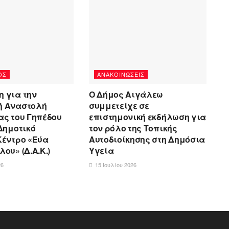
ΌΣ
ΑΝΑΚΟΙΝΏΣΕΙΣ
 για την
Ο Δήμος Αιγάλεω
ή Αναστολή
συμμετείχε σε
ας του Γηπέδου
επιστημονική εκδήλωση για
 Δημοτικό
τον ρόλο της Τοπικής
Κέντρο «Εύα
Αυτοδιοίκησης στη Δημόσια
ου» (Δ.Α.Κ.)
Υγεία
26
15 Ιουλίου 2026