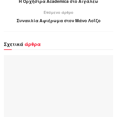
H Ορχήστρα Academica στο Αιγάλεω
Επόμενο άρθρο
Συναυλία Αφιέρωμα στον Μάνο Λοΐζο
Σχετικά
άρθρα