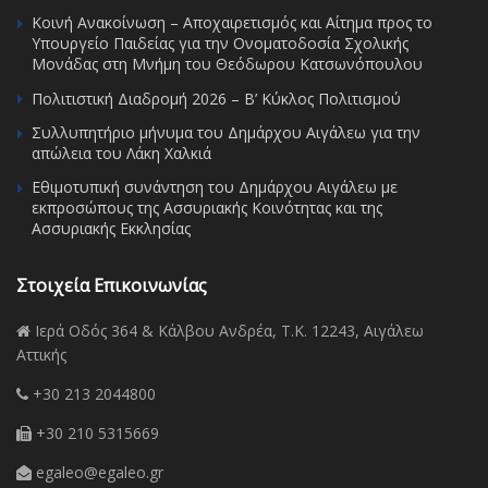
Κοινή Ανακοίνωση – Αποχαιρετισμός και Αίτημα προς το
Υπουργείο Παιδείας για την Ονοματοδοσία Σχολικής
Μονάδας στη Μνήμη του Θεόδωρου Κατσωνόπουλου
Πολιτιστική Διαδρομή 2026 – Β’ Κύκλος Πολιτισμού
Συλλυπητήριο μήνυμα του Δημάρχου Αιγάλεω για την
απώλεια του Λάκη Χαλκιά
Εθιμοτυπική συνάντηση του Δημάρχου Αιγάλεω με
εκπροσώπους της Ασσυριακής Κοινότητας και της
Ασσυριακής Εκκλησίας
Στοιχεία Επικοινωνίας
Ιερά Οδός 364 & Κάλβου Ανδρέα, Τ.Κ. 12243, Αιγάλεω
Αττικής
+30 213 2044800
+30 210 5315669
egaleo@egaleo.gr