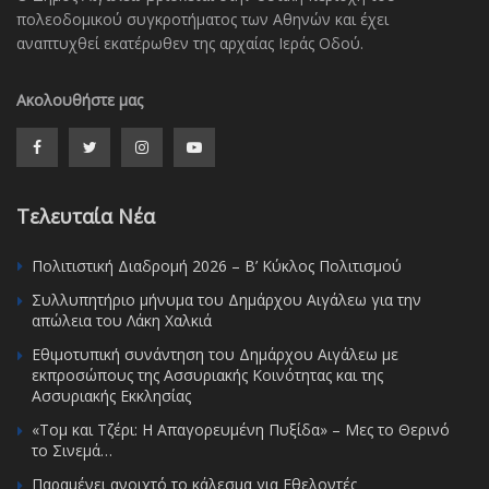
πολεοδομικού συγκροτήματος των Αθηνών και έχει
αναπτυχθεί εκατέρωθεν της αρχαίας Ιεράς Οδού.
Ακολουθήστε μας
Τελευταία Νέα
Πολιτιστική Διαδρομή 2026 – Β’ Κύκλος Πολιτισμού
Συλλυπητήριο μήνυμα του Δημάρχου Αιγάλεω για την
απώλεια του Λάκη Χαλκιά
Εθιμοτυπική συνάντηση του Δημάρχου Αιγάλεω με
εκπροσώπους της Ασσυριακής Κοινότητας και της
Ασσυριακής Εκκλησίας
«Τομ και Τζέρι: Η Απαγορευμένη Πυξίδα» – Μες το Θερινό
το Σινεμά…
Παραμένει ανοιχτό το κάλεσμα για Εθελοντές