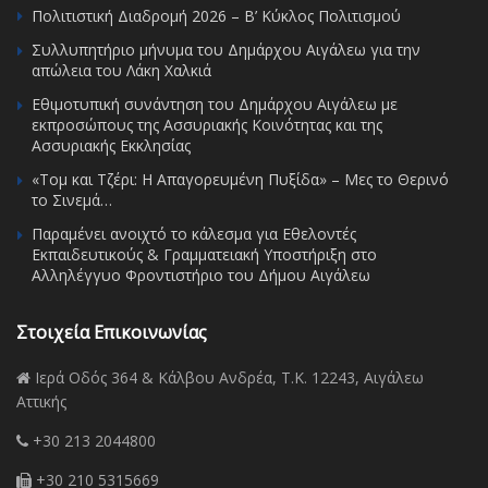
Πολιτιστική Διαδρομή 2026 – Β’ Κύκλος Πολιτισμού
Συλλυπητήριο μήνυμα του Δημάρχου Αιγάλεω για την
απώλεια του Λάκη Χαλκιά
Εθιμοτυπική συνάντηση του Δημάρχου Αιγάλεω με
εκπροσώπους της Ασσυριακής Κοινότητας και της
Ασσυριακής Εκκλησίας
«Τομ και Τζέρι: Η Απαγορευμένη Πυξίδα» – Μες το Θερινό
το Σινεμά…
Παραμένει ανοιχτό το κάλεσμα για Εθελοντές
Εκπαιδευτικούς & Γραμματειακή Υποστήριξη στο
Αλληλέγγυο Φροντιστήριο του Δήμου Αιγάλεω
Στοιχεία Επικοινωνίας
Ιερά Οδός 364 & Κάλβου Ανδρέα, Τ.Κ. 12243, Αιγάλεω
Αττικής
+30 213 2044800
+30 210 5315669