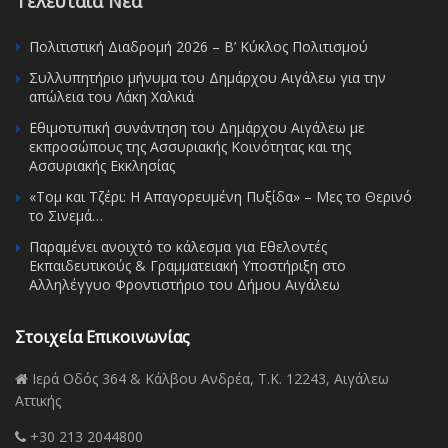
Τελευταία Νέα
Πολιτιστική Διαδρομή 2026 – Β’ Κύκλος Πολιτισμού
Συλλυπητήριο μήνυμα του Δημάρχου Αιγάλεω για την
απώλεια του Λάκη Χαλκιά
Εθιμοτυπική συνάντηση του Δημάρχου Αιγάλεω με
εκπροσώπους της Ασσυριακής Κοινότητας και της
Ασσυριακής Εκκλησίας
«Τομ και Τζέρι: Η Απαγορευμένη Πυξίδα» – Μες το Θερινό
το Σινεμά…
Παραμένει ανοιχτό το κάλεσμα για Εθελοντές
Εκπαιδευτικούς & Γραμματειακή Υποστήριξη στο
Αλληλέγγυο Φροντιστήριο του Δήμου Αιγάλεω
Στοιχεία Επικοινωνίας
Ιερά Οδός 364 & Κάλβου Ανδρέα, Τ.Κ. 12243, Αιγάλεω
Αττικής
+30 213 2044800