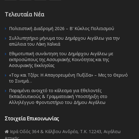
Τελευταία Νέα
Πολιτιστική Διαδρομή 2026 – Β’ Κύκλος Πολιτισμού
Συλλυπητήριο μήνυμα του Δημάρχου Αιγάλεω για την
απώλεια του Λάκη Χαλκιά
Εθιμοτυπική συνάντηση του Δημάρχου Αιγάλεω με
εκπροσώπους της Ασσυριακής Κοινότητας και της
Ασσυριακής Εκκλησίας
«Τομ και Τζέρι: Η Απαγορευμένη Πυξίδα» – Μες το Θερινό
το Σινεμά…
Παραμένει ανοιχτό το κάλεσμα για Εθελοντές
Εκπαιδευτικούς & Γραμματειακή Υποστήριξη στο
Αλληλέγγυο Φροντιστήριο του Δήμου Αιγάλεω
Στοιχεία Επικοινωνίας
Ιερά Οδός 364 & Κάλβου Ανδρέα, Τ.Κ. 12243, Αιγάλεω
Αττικής