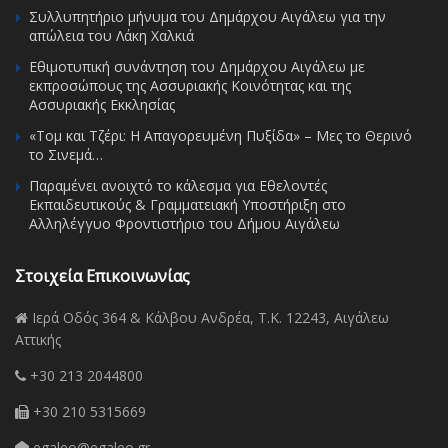
Συλλυπητήριο μήνυμα του Δημάρχου Αιγάλεω για την
απώλεια του Λάκη Χαλκιά
Εθιμοτυπική συνάντηση του Δημάρχου Αιγάλεω με
εκπροσώπους της Ασσυριακής Κοινότητας και της
Ασσυριακής Εκκλησίας
«Τομ και Τζέρι: Η Απαγορευμένη Πυξίδα» – Μες το Θερινό
το Σινεμά…
Παραμένει ανοιχτό το κάλεσμα για Εθελοντές
Εκπαιδευτικούς & Γραμματειακή Υποστήριξη στο
Αλληλέγγυο Φροντιστήριο του Δήμου Αιγάλεω
Στοιχεία Επικοινωνίας
Ιερά Οδός 364 & Κάλβου Ανδρέα, Τ.Κ. 12243, Αιγάλεω
Αττικής
+30 213 2044800
+30 210 5315669
egaleo@egaleo.gr