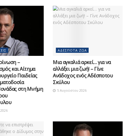
ΕΙΣ
ΑΔΈΣΠΟΤΑ ΖΏΑ
οίνωση –
Μια αγκαλιά αρκεί… για να
σμός και Αίτημα
αλλάξει μια ζωή! – Γίνε
ουργείο Παιδείας
Ανάδοχος ενός Αδέσποτου
οματοδοσία
Σκύλου
Μονάδας στη Μνήμη
5 Αυγούστου 2026
ρου
υλου
2026