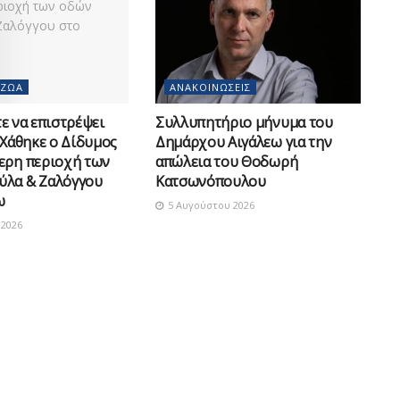
 ΖΏΑ
ΑΝΑΚΟΙΝΏΣΕΙΣ
 να επιστρέψει
Συλλυπητήριο μήνυμα του
 Χάθηκε ο Δίδυμος
Δημάρχου Αιγάλεω για την
ερη περιοχή των
απώλεια του Θοδωρή
ύλα & Ζαλόγγου
Κατσωνόπουλου
ω
5 Αυγούστου 2026
2026