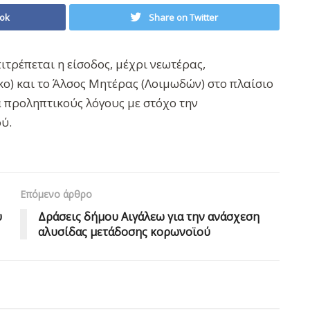
ok
Share on Twitter
ιτρέπεται η είσοδος, μέχρι νεωτέρας,
ο) και το Άλσος Μητέρας (Λοιμωδών) στο πλαίσιο
 προληπτικούς λόγους με στόχο την
ύ.
Επόμενο άρθρο
υ
Δράσεις δήμου Αιγάλεω για την ανάσχεση
αλυσίδας μετάδοσης κορωνοϊού