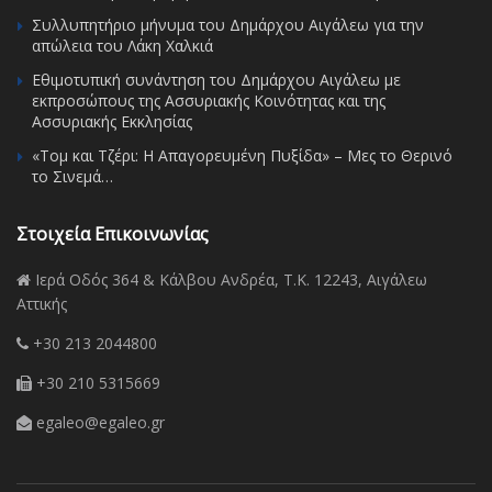
Συλλυπητήριο μήνυμα του Δημάρχου Αιγάλεω για την
απώλεια του Λάκη Χαλκιά
Εθιμοτυπική συνάντηση του Δημάρχου Αιγάλεω με
εκπροσώπους της Ασσυριακής Κοινότητας και της
Ασσυριακής Εκκλησίας
«Τομ και Τζέρι: Η Απαγορευμένη Πυξίδα» – Μες το Θερινό
το Σινεμά…
Στοιχεία Επικοινωνίας
Ιερά Οδός 364 & Κάλβου Ανδρέα, Τ.Κ. 12243, Αιγάλεω
Αττικής
+30 213 2044800
+30 210 5315669
egaleo@egaleo.gr