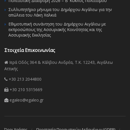
Πολιτιστική Διαδρομή 2026 – Β’ Κύκλος Πολιτισμού
Συλλυπητήριο μήνυμα του Δημάρχου Αιγάλεω για την
απώλεια του Λάκη Χαλκιά
Εθιμοτυπική συνάντηση του Δημάρχου Αιγάλεω με
εκπροσώπους της Ασσυριακής Κοινότητας και της
Ασσυριακής Εκκλησίας
Στοιχεία Επικοινωνίας
Ιερά Οδός 364 & Κάλβου Ανδρέα, Τ.Κ. 12243, Αιγάλεω
Αττικής
+30 213 2044800
+30 210 5315669
egaleo@egaleo.gr
Όροι Χρήσης
Προστασία Προσωπικών Δεδομένων (GDPR)