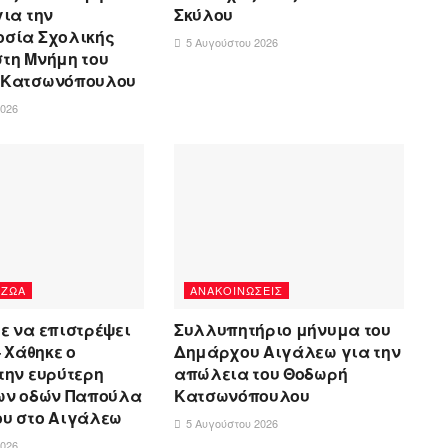
για την
Σκύλου
σία Σχολικής
5 Αυγούστου 2026
τη Μνήμη του
 Κατσωνόπουλου
2026
 ΖΏΑ
ΑΝΑΚΟΙΝΏΣΕΙΣ
τε να επιστρέψει
Συλλυπητήριο μήνυμα του
– Χάθηκε ο
Δημάρχου Αιγάλεω για την
την ευρύτερη
απώλεια του Θοδωρή
ων οδών Παπούλα
Κατσωνόπουλου
υ στο Αιγάλεω
5 Αυγούστου 2026
2026