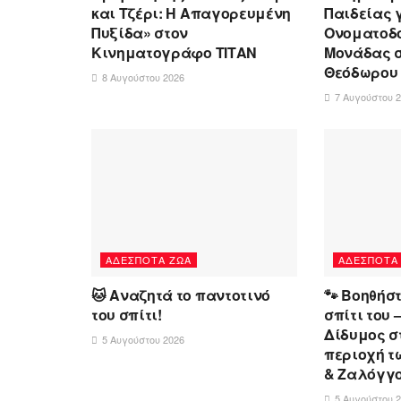
και Τζέρι: Η Απαγορευμένη
Παιδείας 
Πυξίδα» στον
Ονοματοδο
Κινηματογράφο ΤΙΤΑΝ
Μονάδας σ
Θεόδωρου
8 Αυγούστου 2026
7 Αυγούστου 
ΑΔΈΣΠΟΤΑ ΖΏΑ
ΑΔΈΣΠΟΤΑ
🐱 Αναζητά το παντοτινό
🐾 Βοηθήσ
του σπίτι!
σπίτι του 
Δίδυμος σ
5 Αυγούστου 2026
περιοχή τ
& Ζαλόγγο
5 Αυγούστου 