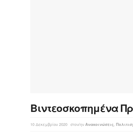
Βιντεοσκοπημένα Π
10 Δεκεμβρίου 2020
στον/ην
Ανακοινώσεις
,
Πολιτισ