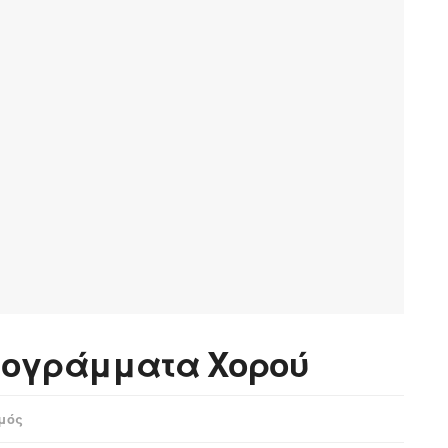
ρογράμματα Χορού
μός