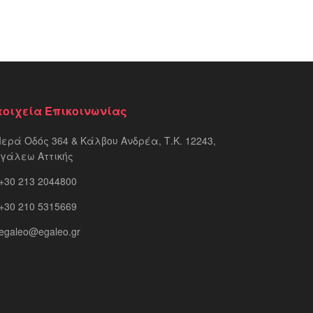
τοιχεία Επικοινωνίας
Ιερά Οδός 364 & Κάλβου Ανδρέα, Τ.Κ. 12243,
ιγάλεω Αττικής
+30 213 2044800
+30 210 5315669
egaleo@egaleo.gr