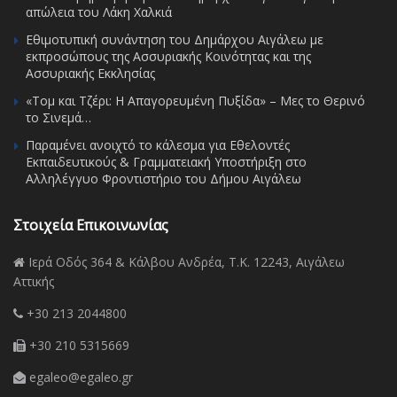
απώλεια του Λάκη Χαλκιά
Εθιμοτυπική συνάντηση του Δημάρχου Αιγάλεω με
εκπροσώπους της Ασσυριακής Κοινότητας και της
Ασσυριακής Εκκλησίας
«Τομ και Τζέρι: Η Απαγορευμένη Πυξίδα» – Μες το Θερινό
το Σινεμά…
Παραμένει ανοιχτό το κάλεσμα για Εθελοντές
Εκπαιδευτικούς & Γραμματειακή Υποστήριξη στο
Αλληλέγγυο Φροντιστήριο του Δήμου Αιγάλεω
Στοιχεία Επικοινωνίας
Ιερά Οδός 364 & Κάλβου Ανδρέα, Τ.Κ. 12243, Αιγάλεω
Αττικής
+30 213 2044800
+30 210 5315669
egaleo@egaleo.gr