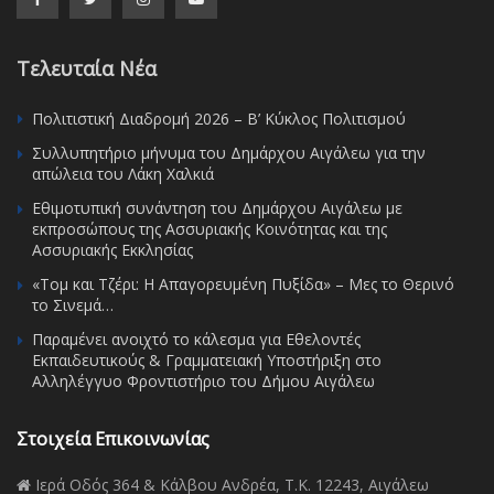
Τελευταία Νέα
Πολιτιστική Διαδρομή 2026 – Β’ Κύκλος Πολιτισμού
Συλλυπητήριο μήνυμα του Δημάρχου Αιγάλεω για την
απώλεια του Λάκη Χαλκιά
Εθιμοτυπική συνάντηση του Δημάρχου Αιγάλεω με
εκπροσώπους της Ασσυριακής Κοινότητας και της
Ασσυριακής Εκκλησίας
«Τομ και Τζέρι: Η Απαγορευμένη Πυξίδα» – Μες το Θερινό
το Σινεμά…
Παραμένει ανοιχτό το κάλεσμα για Εθελοντές
Εκπαιδευτικούς & Γραμματειακή Υποστήριξη στο
Αλληλέγγυο Φροντιστήριο του Δήμου Αιγάλεω
Στοιχεία Επικοινωνίας
Ιερά Οδός 364 & Κάλβου Ανδρέα, Τ.Κ. 12243, Αιγάλεω