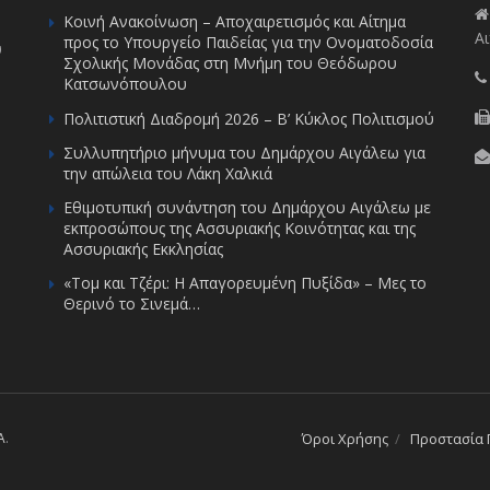
Κοινή Ανακοίνωση – Αποχαιρετισμός και Αίτημα
Αι
προς το Υπουργείο Παιδείας για την Ονοματοδοσία
υ
Σχολικής Μονάδας στη Μνήμη του Θεόδωρου
Κατσωνόπουλου
Πολιτιστική Διαδρομή 2026 – Β’ Κύκλος Πολιτισμού
Συλλυπητήριο μήνυμα του Δημάρχου Αιγάλεω για
την απώλεια του Λάκη Χαλκιά
Εθιμοτυπική συνάντηση του Δημάρχου Αιγάλεω με
εκπροσώπους της Ασσυριακής Κοινότητας και της
Ασσυριακής Εκκλησίας
«Τομ και Τζέρι: Η Απαγορευμένη Πυξίδα» – Μες το
Θερινό το Σινεμά…
A
.
Όροι Χρήσης
Προστασία