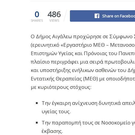
0
486
Share on Facebo
SHARES
VIEWS
Ο Δήμος Αιγάλεω προχώρησε σε Σύμφωνο Συ
(ερευνητικό «Εργαστήριο ΜΕΘ – Μετανοσοκ
Επιστημών Υγείας και Πρόνοιας του Πανεπι
πλαίσιο περιγράφει μια σειρά πρωτοβουλι
και υποστήριξης ενήλικων ασθενών του Δη
Εντατικής Θεραπείας (ΜΕΘ) με οποιοδήποτε 
με κυριότερους στόχους:
Την έγκαιρη ανίχνευση δυνητικά απει
υγείας τους.
Την παραπομπή τους σε Νοσοκομείο γι
έκβασης.