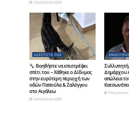
7 Αυγούστου 2026
ΑΔΈΣΠΟΤΑ ΖΏΑ
ΑΝΑΚΟΙΝΏΣ
Βοηθήστε να επιστρέψει
Συλλυπητή
σπίτι του – Χάθηκε ο Δίδυμος
Δημάρχου Α
στην ευρύτερη περιοχή των
απώλεια τ
οδών Παπούλα & Ζαλόγγου
Κατσωνόπο
στο Αιγάλεω
5 Αυγούστου 
5 Αυγούστου 2026