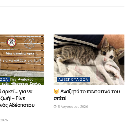
 ΖΏΑ
ΑΔΈΣΠΟΤΑ ΖΏΑ
 αρκεί… για να
Αναζητά το παντοτινό του
 ζωή! – Γίνε
σπίτι!
νός Αδέσποτου
5 Αυγούστου 2026
2026