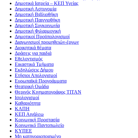
Δημοτικά Ιατρεία – ΚΕΠ Υγείας
Δημοτική Αστυνομία
Δημοτική Βιβλιοθήκη
Δημοτική Παιγνιοθήκη
Δημοτική Συγκοινωνία
Δημοτική Φιλαρμονική
Δημοτικοί Προϋπολογισμοί
Διαγωνισμοί προμηθειών-έργων
Διοικητικά θέματα
Δράσεις για παιδιά
Εθελοντισμός
Εικαστικά Τμήματα
Εκδηλώσεις Δήμου
Ετήσιοι Απολογισμοί
Ευρωπαϊκά Προγράμματα
Θεατρική Ομάδα
Θερινός Κινηματογράφος ΤΙΤΑΝ
Ισολογισμοί
Καθαριότητα
ΚΑΠΗ
ΚΕΠ Αιγάλεω
Κοινωνική Προστασία
Κοινωνικό Παντοπωλείο
ΚΥΠΕΕ
Μη κατηγοριοποιημένο