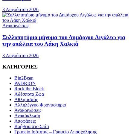
3 Αυγούστου 2026
Ανακοινώσεις
Συλλυπητήριο μήνυμα του Δημάρχου Αιγάλεω για
την απώλεια του Λάκη Χαλκιά
3 Αυγούστου 2026
ΚΑΤΗΓΟΡΙΕΣ
Bin2Bean
PADRION
Rock the Block
Αδέσποτα Ζώα
Αθλητισμός
Αλληλέγγυο Φροντιστήριο
Ανακοινώσεις
Ανακύκλωση
Αποφάσεις
Βοήθεια στο Σπίτι
Γραφείο Ισότητας – Γραφείο Απασχόλησης