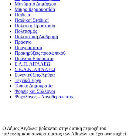
Μηνύματα Δημάρχου
Μικρο-θερμοκοιτίδα
Παιδεία
Παιδικοί Σταθμοί
Πολιτική Προστασία
Πολιτισμός
Πολιτιστική Διαδρομή
Πράσινο
Προγράμματα
Προκηρύξεις προσωπικού
Πρόνοια Επιδόματα
Σ.Α.Π. ΑΙΓΑΛΕΩ
Σ.Β.Α.Κ. ΑΙΓΑΛΕΩ
Συνεντεύξεις-Άρθρα
Τεχνικά Έργα
Τοπική Δημοκρατία
Φορείς και Σύλλογοι
Ψυχολόγος – Λογοθεραπευτής
Ο Δήμος Αιγάλεω βρίσκεται στην δυτική περιοχή του
πολεοδομικού συγκροτήματος των Αθηνών και έχει αναπτυχθεί