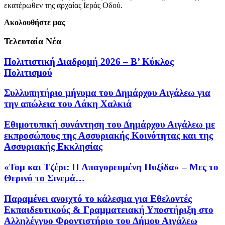
εκατέρωθεν της αρχαίας Ιεράς Οδού.
Ακολουθήστε μας
Τελευταία Νέα
Πολιτιστική Διαδρομή 2026 – Β’ Κύκλος
Πολιτισμού
Συλλυπητήριο μήνυμα του Δημάρχου Αιγάλεω για
την απώλεια του Λάκη Χαλκιά
Εθιμοτυπική συνάντηση του Δημάρχου Αιγάλεω με
εκπροσώπους της Ασσυριακής Κοινότητας και της
Ασσυριακής Εκκλησίας
«Τομ και Τζέρι: Η Απαγορευμένη Πυξίδα» – Μες το
Θερινό το Σινεμά…
Παραμένει ανοιχτό το κάλεσμα για Εθελοντές
Εκπαιδευτικούς & Γραμματειακή Υποστήριξη στο
Αλληλέγγυο Φροντιστήριο του Δήμου Αιγάλεω