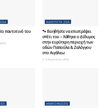
 ΖΏΑ
ΑΔΈΣΠΟΤΑ ΖΏΑ
 το παντοτινό του
🐾 Βοηθήστε να επιστρέψει
σπίτι του – Χάθηκε ο Δίδυμος
στην ευρύτερη περιοχή των
2026
οδών Παπούλα & Ζαλόγγου
στο Αιγάλεω
5 Αυγούστου 2026
ΕΙΣ
ΑΝΑΚΟΙΝΏΣΕΙΣ