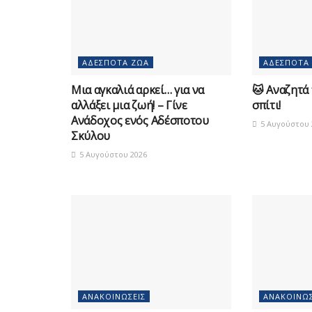
ΑΔΈΣΠΟΤΑ ΖΏΑ
ΑΔΈΣΠΟΤΑ
Μια αγκαλιά αρκεί… για να
🐱 Αναζητά
αλλάξει μια ζωή! – Γίνε
σπίτι!
Ανάδοχος ενός Αδέσποτου
5 Αυγούστου 
Σκύλου
5 Αυγούστου 2026
ΑΝΑΚΟΙΝΏΣΕΙΣ
ΑΝΑΚΟΙΝΏΣ