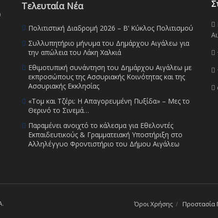
Σ
Τελευταία Νέα
υ
Πολιτιστική Διαδρομή 2026 – Β’ Κύκλος Πολιτισμού
Αι
Συλλυπητήριο μήνυμα του Δημάρχου Αιγάλεω για
την απώλεια του Λάκη Χαλκιά
Εθιμοτυπική συνάντηση του Δημάρχου Αιγάλεω με
εκπροσώπους της Ασσυριακής Κοινότητας και της
Ασσυριακής Εκκλησίας
«Τομ και Τζέρι: Η Απαγορευμένη Πυξίδα» – Μες το
Θερινό το Σινεμά…
Παραμένει ανοιχτό το κάλεσμα για Εθελοντές
Εκπαιδευτικούς & Γραμματειακή Υποστήριξη στο
Αλληλέγγυο Φροντιστήριο του Δήμου Αιγάλεω
A
.
Όροι Χρήσης
Προστασία