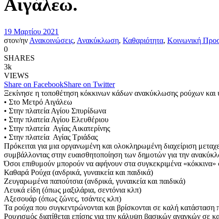
Αιγάλεω.
19 Μαρτίου 2021
στον/ην
Ανακοινώσεις
,
Ανακύκλωση
,
Καθαριότητα
,
Κοινωνική Προ
0
SHARES
3k
VIEWS
Share on Facebook
Share on Twitter
Ξεκίνησε η τοποθέτηση κόκκινων κάδων ανακύκλωσης ρούχων και υ
• Στο Μετρό Αιγάλεω
• Στην πλατεία Αγίου Σπυρίδωνα
• Στην πλατεία Αγίου Ελευθέριου
• Στην πλατεία Αγίας Αικατερίνης
• Στην πλατεία Αγίας Τριάδας
Πρόκειται για μια οργανωμένη και ολοκληρωμένη διαχείριση μετα
συμβάλλοντας στην ευαισθητοποίηση των δημοτών για την ανακύκλωσ
Όσοι επιθυμούν μπορούν να αφήνουν στα συγκεκριμένα «κόκκινα» σ
Καθαρά Ρούχα (ανδρικά, γυναικεία και παιδικά)
Ζευγαρωμένα παπούτσια (ανδρικά, γυναικεία και παιδικά)
Λευκά είδη (όπως μαξιλάρια, σεντόνια κλπ)
Αξεσουάρ (όπως ζώνες, τσάντες κλπ)
Τα ρούχα που συγκεντρώνονται και βρίσκονται σε καλή κατάσταση π
Ρουχισμός διατίθεται επίσης για την κάλυψη βασικών αναγκών σε κ