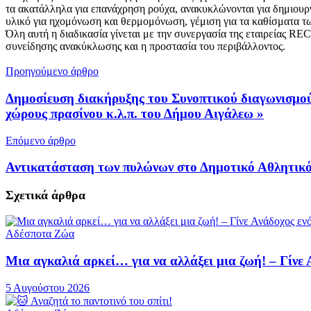
τα ακατάλληλα για επανάχρηση ρούχα, ανακυκλώνονται για δημιουργ
υλικό για ηχομόνωση και θερμομόνωση, γέμιση για τα καθίσματα τ
Όλη αυτή η διαδικασία γίνεται με την συνεργασία της εταιρείας R
συνείδησης ανακύκλωσης και η προστασία του περιβάλλοντος.
Προηγούμενο άρθρο
Δημοσίευση διακήρυξης του Συνοπτικού διαγωνισμού
χώρους πρασίνου κ.λ.π. του Δήμου Αιγάλεω »
Επόμενο άρθρο
Αντικατάσταση των πυλώνων στο Δημοτικό Αθλητικ
Σχετικά
άρθρα
Αδέσποτα Ζώα
Μια αγκαλιά αρκεί… για να αλλάξει μια ζωή! – Γίνε
5 Αυγούστου 2026