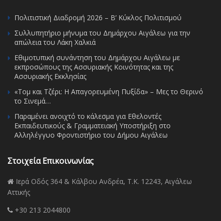
Πολιτιστική Διαδρομή 2026 – Β’ Κύκλος Πολιτισμού
Συλλυπητήριο μήνυμα του Δημάρχου Αιγάλεω για την
απώλεια του Λάκη Χαλκιά
Εθιμοτυπική συνάντηση του Δημάρχου Αιγάλεω με
εκπροσώπους της Ασσυριακής Κοινότητας και της
Ασσυριακής Εκκλησίας
«Τομ και Τζέρι: Η Απαγορευμένη Πυξίδα» – Μες το Θερινό
το Σινεμά…
Παραμένει ανοιχτό το κάλεσμα για Εθελοντές
Εκπαιδευτικούς & Γραμματειακή Υποστήριξη στο
Αλληλέγγυο Φροντιστήριο του Δήμου Αιγάλεω
Στοιχεία Επικοινωνίας
Ιερά Οδός 364 & Κάλβου Ανδρέα, Τ.Κ. 12243, Αιγάλεω
Αττικής
+30 213 2044800