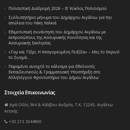
Πολιτιστική Διαδρομή 2026 – Β’ Κύκλος Πολιτισμού
Συλλυπητήριο μήνυμα του Δημάρχου Αιγάλεω για την
απώλεια του Λάκη Χαλκιά
Εθιμοτυπική συνάντηση του Δημάρχου Αιγάλεω με
εκπροσώπους της Ασσυριακής Κοινότητας και της
Ασσυριακής Εκκλησίας
«Τομ και Τζέρι: Η Απαγορευμένη Πυξίδα» – Μες το Θερινό
το Σινεμά…
Παραμένει ανοιχτό το κάλεσμα για Εθελοντές
Εκπαιδευτικούς & Γραμματειακή Υποστήριξη στο
Αλληλέγγυο Φροντιστήριο του Δήμου Αιγάλεω
Στοιχεία Επικοινωνίας
Ιερά Οδός 364 & Κάλβου Ανδρέα, Τ.Κ. 12243, Αιγάλεω
Αττικής
+30 213 2044800