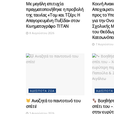
Με μεγάλη επιτυχία
Κοινή Ανακ
πραγματοποιήθηκε η προβολή
Αποχαιρετι
της ταινίας «Τομ και Τζέρι: Η
προς το Υπ
Απαγορευμένη Πυξίδα» στον
για την Ον
Κινηματογράφο ΤΙΤΑΝ
Σχολικής 
του Θεόδω
8 Αυγούστου 2026
Κατσωνόπο
7 Αυγούστου 
ΑΔΈΣΠΟΤΑ ΖΏΑ
ΑΔΈΣΠΟΤΑ
Αναζητά το παντοτινό του
Βοηθήστε
σπίτι!
σπίτι του –
στην ευρύτ
5 Αυγούστου 2026