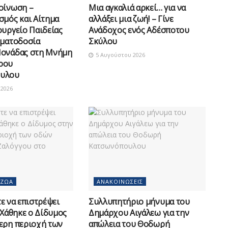
οίνωση –
Μια αγκαλιά αρκεί… για να
σμός και Αίτημα
αλλάξει μια ζωή! – Γίνε
ουργείο Παιδείας
Ανάδοχος ενός Αδέσποτου
οματοδοσία
Σκύλου
Μονάδας στη Μνήμη
5 Αυγούστου 2026
ρου
υλου
2026
 ΖΏΑ
ΑΝΑΚΟΙΝΏΣΕΙΣ
 να επιστρέψει
Συλλυπητήριο μήνυμα του
 Χάθηκε ο Δίδυμος
Δημάρχου Αιγάλεω για την
ερη περιοχή των
απώλεια του Θοδωρή