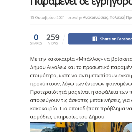
Παραμένει σε εγρήγορ
15 Οκτωβρίου 2021
στον/ην
Ανακοινώσεις
,
Πολιτική Πρ
0
259
Share on Facebo
SHARES
VIEWS
Με την κακοκαιρία «Μπάλλος» να βρίσκεται 
Δήμου Αιγάλεω και το προσωπικό παραμέν
ετοιμότητα, ώστε να αντιμετωπίσουν εγκα
προκύπτουν, λόγω των έντονων φαινομένω
Προτεραιότητά μας είναι η ασφάλεια των 
αποφεύγουν τις άσκοπες μετακινήσεις, για
κακοκαιρία. Για οποιοδήποτε πρόβλημα να 
αρμόδιες υπηρεσίες του Δήμου.