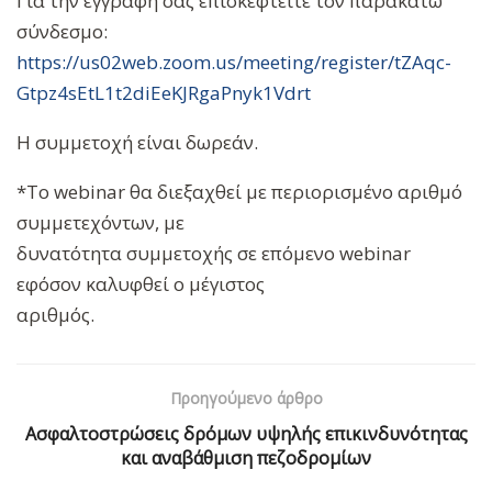
Για την εγγραφή σας επισκεφτείτε τον παρακάτω
σύνδεσμο:
https://us02web.zoom.us/meetin
g/register/tZAqc-
Gtpz4sEtL1t2d
iEeKJRgaPnyk1Vdrt
Η συμμετοχή είναι δωρεάν.
*Το webinar θα διεξαχθεί με περιορισμένο αριθμό
συμμετεχόντων, με
δυνατότητα συμμετοχής σε επόμενο webinar
εφόσον καλυφθεί ο μέγιστος
αριθμός.
Προηγούμενο άρθρο
Aσφαλτοστρώσεις δρόμων υψηλής επικινδυνότητας
και αναβάθμιση πεζοδρομίων