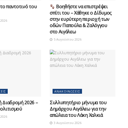
το παντοτινό του
Βοηθήστε να επιστρέψει
σπίτι του – Χάθηκε ο Δίδυμος
στην ευρύτερη περιοχή των
2026
οδών Παπούλα & Ζαλόγγου
στο Αιγάλεω
5 Αυγούστου 2026
ΕΙΣ
ΑΝΑΚΟΙΝΏΣΕΙΣ
ή Διαδρομή 2026 –
Συλλυπητήριο μήνυμα του
Πολιτισμού
Δημάρχου Αιγάλεω για την
απώλεια του Λάκη Χαλκιά
2026
3 Αυγούστου 2026