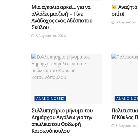
Μια αγκαλιά αρκεί… για να
Αναζητά 
αλλάξει μια ζωή! – Γίνε
σπίτι!
Ανάδοχος ενός Αδέσποτου
5 Αυγούστου 
Σκύλου
5 Αυγούστου 2026
ΑΝΑΚΟΙΝΏΣΕΙΣ
ΑΝΑΚΟΙΝΏΣ
Συλλυπητήριο μήνυμα του
Πολιτιστικ
Δημάρχου Αιγάλεω για την
Β’ Κύκλος 
απώλεια του Θοδωρή
3 Αυγούστου 
Κατσωνόπουλου