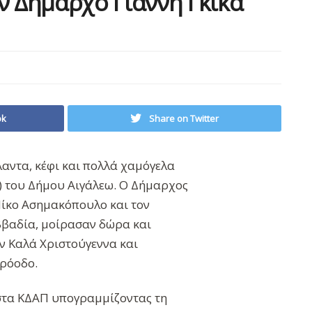
ν Δήμαρχο Γιάννη Γκίκα
ok
Share on Twitter
λαντα, κέφι και πολλά χαμόγελα
ο) του Δήμου Αιγάλεω. Ο Δήμαρχος
 Νίκο Ασημακόπουλο και τον
ββαδία, μοίρασαν δώρα και
ν Καλά Χριστούγεννα και
πρόοδο.
 στα ΚΔΑΠ υπογραμμίζοντας τη