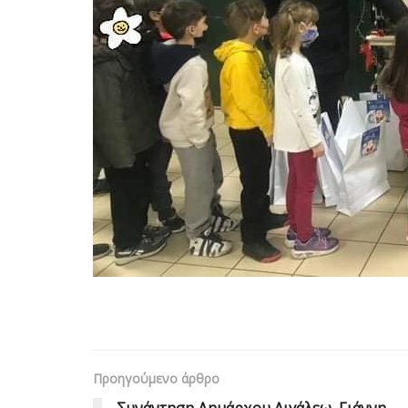
Προηγούμενο άρθρο
Συνάντηση Δημάρχου Αιγάλεω, Γιάννη