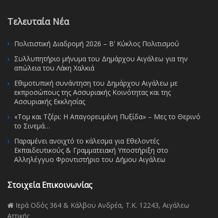
Τελευταία Νέα
Πολιτιστική Διαδρομή 2026 – Β’ Κύκλος Πολιτισμού
Συλλυπητήριο μήνυμα του Δημάρχου Αιγάλεω για την
απώλεια του Λάκη Χαλκιά
Εθιμοτυπική συνάντηση του Δημάρχου Αιγάλεω με
εκπροσώπους της Ασσυριακής Κοινότητας και της
Ασσυριακής Εκκλησίας
«Τομ και Τζέρι: Η Απαγορευμένη Πυξίδα» – Μες το Θερινό
το Σινεμά…
Παραμένει ανοιχτό το κάλεσμα για Εθελοντές
Εκπαιδευτικούς & Γραμματειακή Υποστήριξη στο
Αλληλέγγυο Φροντιστήριο του Δήμου Αιγάλεω
Στοιχεία Επικοινωνίας
Ιερά Οδός 364 & Κάλβου Ανδρέα, Τ.Κ. 12243, Αιγάλεω
Αττικής