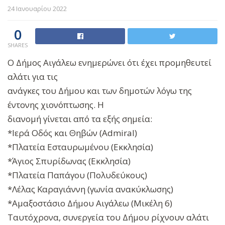
24 Ιανουαρίου 2022
0
SHARES
Ο Δήμος Αιγάλεω ενημερώνει ότι έχει προμηθευτεί
αλάτι για τις
ανάγκες του Δήμου και των δημοτών λόγω της
έντονης χιονόπτωσης. Η
διανομή γίνεται από τα εξής σημεία:
*Ιερά Οδός και Θηβών (Admiral)
*Πλατεία Εσταυρωμένου (Εκκλησία)
*Άγιος Σπυρίδωνας (Εκκλησία)
*Πλατεία Παπάγου (Πολυδεύκους)
*Λέλας Καραγιάννη (γωνία ανακύκλωσης)
*Αμαξοστάσιο Δήμου Αιγάλεω (Μικέλη 6)
Ταυτόχρονα, συνεργεία του Δήμου ρίχνουν αλάτι