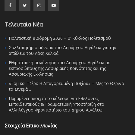
Τελευταία Νέα
Πολιτιστική Διαδρομή 2026 – Β’ Κύκλος Πολιτισμού
Συλλυπητήριο μήνυμα του Δημάρχου Αιγάλεω για την
απώλεια του Λάκη Χαλκιά
Εθιμοτυπική συνάντηση του Δημάρχου Αιγάλεω με
εκπροσώπους της Ασσυριακής Κοινότητας και της
Ασσυριακής Εκκλησίας
«Τομ και Τζέρι: Η Απαγορευμένη Πυξίδα» – Μες το Θερινό
το Σινεμά…
Παραμένει ανοιχτό το κάλεσμα για Εθελοντές
Εκπαιδευτικούς & Γραμματειακή Υποστήριξη στο
Αλληλέγγυο Φροντιστήριο του Δήμου Αιγάλεω
Στοιχεία Επικοινωνίας