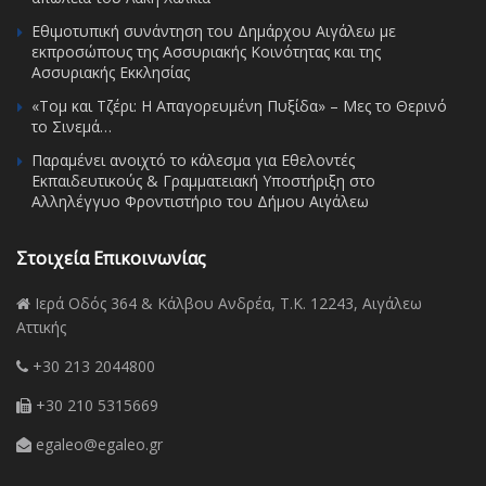
Εθιμοτυπική συνάντηση του Δημάρχου Αιγάλεω με
εκπροσώπους της Ασσυριακής Κοινότητας και της
Ασσυριακής Εκκλησίας
«Τομ και Τζέρι: Η Απαγορευμένη Πυξίδα» – Μες το Θερινό
το Σινεμά…
Παραμένει ανοιχτό το κάλεσμα για Εθελοντές
Εκπαιδευτικούς & Γραμματειακή Υποστήριξη στο
Αλληλέγγυο Φροντιστήριο του Δήμου Αιγάλεω
Στοιχεία Επικοινωνίας
Ιερά Οδός 364 & Κάλβου Ανδρέα, Τ.Κ. 12243, Αιγάλεω
Αττικής
+30 213 2044800
+30 210 5315669
egaleo@egaleo.gr