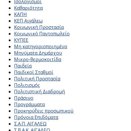
Ισολογισμοί
Καθαριότητα
ΚΑΠΗ
ΚΕΠ Αιγάλεω
Κοινωνική Προστασία
Κοινωνικό Παντοπωλείο
ΚΥΠΕΕ
Μη κατηγοριοποιημένο
Μηνύματα Δημάρχου
Μικρο-θερμοκοιτίδα
Παιδεία
Παιδικοί Σταθμοί
Πολιτική Προστασία
Πολιτισμός
Πολιτιστική Διαδρομή
Πράσινο
Προγράμματα
Προκηρύξεις προσωπικού
Πρόνοια Επιδόματα
Σ.Α.Π. ΑΙΓΑΛΕΩ
Σ.Β.Α.Κ. ΑΙΓΑΛΕΩ