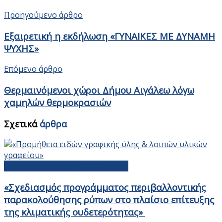
Προηγούμενο άρθρο
Εξαιρετική η εκδήλωση «ΓΥΝΑΙΚΕΣ ΜΕ ΔΥΝΑΜΗ
ΨΥΧΗΣ»
Επόμενο άρθρο
Θερμαινόμενοι χώροι Δήμου Αιγάλεω λόγω
χαμηλών θερμοκρασιών
Σχετικά
άρθρα
Διαγωνισμοί προμηθειών-έργων
«Σχεδιασμός προγράμματος περιβαλλοντικής
παρακολούθησης ρύπων στο πλαίσιο επίτευξης
της κλιματικής ουδετερότητας»