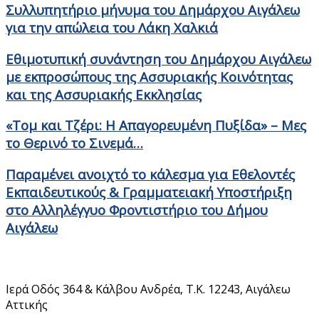
Συλλυπητήριο μήνυμα του Δημάρχου Αιγάλεω
για την απώλεια του Λάκη Χαλκιά
Εθιμοτυπική συνάντηση του Δημάρχου Αιγάλεω
με εκπροσώπους της Ασσυριακής Κοινότητας
και της Ασσυριακής Εκκλησίας
«Τομ και Τζέρι: Η Απαγορευμένη Πυξίδα» – Μες
το Θερινό το Σινεμά…
Παραμένει ανοιχτό το κάλεσμα για Εθελοντές
Εκπαιδευτικούς & Γραμματειακή Υποστήριξη
στο Αλληλέγγυο Φροντιστήριο του Δήμου
Αιγάλεω
Στοιχεία Επικοινωνίας
Ιερά Οδός 364 & Κάλβου Ανδρέα, Τ.Κ. 12243, Αιγάλεω
Αττικής