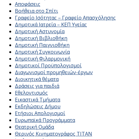
Αποφάσεις
Βοήθεια στο Σπίτι
Γραφείο Ισότητας – Γραφείο Απασχόλησης
Δημοτικά Ιατρεία – ΚΕΠ Υγείας
Δημοτική Αστυνομία
Δημοτική Βιβλιοθήκη
Δημοτική Παιγνιοθήκη
Δημοτική Συγκοινωνία
Δημοτική Φιλαρμονική
Δημοτικοί Προϋπολογισμοί
Διαγωνισμοί προμηθειών-έργων
Διοικητικά θέματα
Δράσεις για παιδιά
Εθελοντισμός
Εικαστικά Τμήματα
Εκδηλώσεις Δήμου
Ετήσιοι Απολογισμοί
Ευρωπαϊκά Προγράμματα
Θεατρική Ομάδα
Θερινός Κινηματογράφος ΤΙΤΑΝ