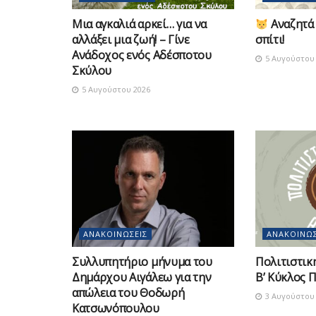
Μια αγκαλιά αρκεί… για να
Αναζητά 
αλλάξει μια ζωή! – Γίνε
σπίτι!
Ανάδοχος ενός Αδέσποτου
5 Αυγούστου 
Σκύλου
5 Αυγούστου 2026
ΑΝΑΚΟΙΝΏΣΕΙΣ
ΑΝΑΚΟΙΝΏΣ
Συλλυπητήριο μήνυμα του
Πολιτιστικ
Δημάρχου Αιγάλεω για την
Β’ Κύκλος 
απώλεια του Θοδωρή
3 Αυγούστου 
Κατσωνόπουλου