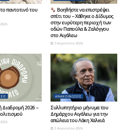
το παντοτινό του
Βοηθήστε να επιστρέψει
σπίτι του – Χάθηκε ο Δίδυμος
στην ευρύτερη περιοχή των
2026
οδών Παπούλα & Ζαλόγγου
στο Αιγάλεω
5 Αυγούστου 2026
ΕΙΣ
ΑΝΑΚΟΙΝΏΣΕΙΣ
ή Διαδρομή 2026 –
Συλλυπητήριο μήνυμα του
Πολιτισμού
Δημάρχου Αιγάλεω για την
απώλεια του Λάκη Χαλκιά
2026
3 Αυγούστου 2026