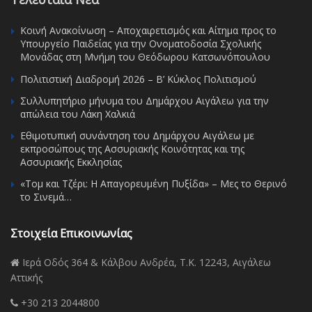
Κοινή Ανακοίνωση – Αποχαιρετισμός και Αίτημα προς το
Υπουργείο Παιδείας για την Ονοματοδοσία Σχολικής
Μονάδας στη Μνήμη του Θεόδωρου Κατσωνόπουλου
Πολιτιστική Διαδρομή 2026 – Β’ Κύκλος Πολιτισμού
Συλλυπητήριο μήνυμα του Δημάρχου Αιγάλεω για την
απώλεια του Λάκη Χαλκιά
Εθιμοτυπική συνάντηση του Δημάρχου Αιγάλεω με
εκπροσώπους της Ασσυριακής Κοινότητας και της
Ασσυριακής Εκκλησίας
«Τομ και Τζέρι: Η Απαγορευμένη Πυξίδα» – Μες το Θερινό
το Σινεμά…
Στοιχεία Επικοινωνίας
Ιερά Οδός 364 & Κάλβου Ανδρέα, Τ.Κ. 12243, Αιγάλεω
Αττικής
+30 213 2044800