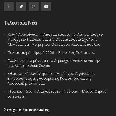
Τελευταία Νέα
Κοινή Ανακοίνωση – Αποχαιρετισμός και Αίτημα προς το
Υπουργείο Παιδείας για την Ονοματοδοσία Σχολικής
Μονάδας στη Μνήμη του Θεόδωρου Κατσωνόπουλου
Πολιτιστική Διαδρομή 2026 – Β’ Κύκλος Πολιτισμού
Συλλυπητήριο μήνυμα του Δημάρχου Αιγάλεω για την
απώλεια του Λάκη Χαλκιά
Εθιμοτυπική συνάντηση του Δημάρχου Αιγάλεω με
εκπροσώπους της Ασσυριακής Κοινότητας και της
Ασσυριακής Εκκλησίας
«Τομ και Τζέρι: Η Απαγορευμένη Πυξίδα» – Μες το Θερινό
το Σινεμά…
Στοιχεία Επικοινωνίας