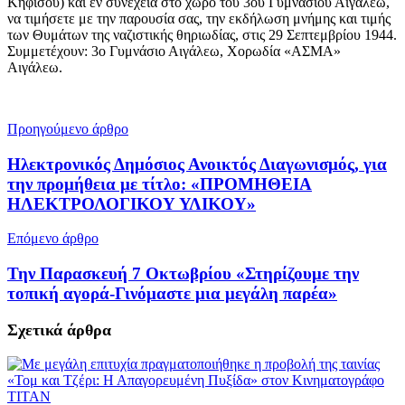
Κηφισού) και εν συνεχεία στο χώρο του 3ου Γυμνασίου Αιγάλεω,
να τιμήσετε με την παρουσία σας, την εκδήλωση μνήμης και τιμής
των Θυμάτων της ναζιστικής θηριωδίας, στις 29 Σεπτεμβρίου 1944.
Συμμετέχουν: 3ο Γυμνάσιο Αιγάλεω, Χορωδία «ΑΣΜΑ»
Αιγάλεω.
Προηγούμενο άρθρο
Ηλεκτρονικός Δημόσιος Ανοικτός Διαγωνισμός, για
την προμήθεια με τίτλο: «ΠΡΟΜΗΘΕΙΑ
ΗΛΕΚΤΡΟΛΟΓΙΚΟΥ ΥΛΙΚΟΥ»
Επόμενο άρθρο
Την Παρασκευή 7 Οκτωβρίου «Στηρίζουμε την
τοπική αγορά-Γινόμαστε μια μεγάλη παρέα»
Σχετικά
άρθρα