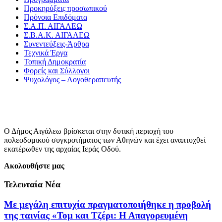
Προκηρύξεις προσωπικού
Πρόνοια Επιδόματα
Σ.Α.Π. ΑΙΓΑΛΕΩ
Σ.Β.Α.Κ. ΑΙΓΑΛΕΩ
Συνεντεύξεις-Άρθρα
Τεχνικά Έργα
Τοπική Δημοκρατία
Φορείς και Σύλλογοι
Ψυχολόγος – Λογοθεραπευτής
Ο Δήμος Αιγάλεω βρίσκεται στην δυτική περιοχή του
πολεοδομικού συγκροτήματος των Αθηνών και έχει αναπτυχθεί
εκατέρωθεν της αρχαίας Ιεράς Οδού.
Ακολουθήστε μας
Τελευταία Νέα
Με μεγάλη επιτυχία πραγματοποιήθηκε η προβολή
της ταινίας «Τομ και Τζέρι: Η Απαγορευμένη