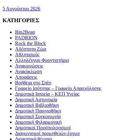
5 Αυγούστου 2026
ΚΑΤΗΓΟΡΙΕΣ
Bin2Bean
PADRION
Rock the Block
Αδέσποτα Ζώα
Αθλητισμός
Αλληλέγγυο Φροντιστήριο
Ανακοινώσεις
Ανακύκλωση
Αποφάσεις
Βοήθεια στο Σπίτι
Γραφείο Ισότητας – Γραφείο Απασχόλησης
Δημοτικά Ιατρεία – ΚΕΠ Υγείας
Δημοτική Αστυνομία
Δημοτική Βιβλιοθήκη
Δημοτική Παιγνιοθήκη
Δημοτική Συγκοινωνία
Δημοτική Φιλαρμονική
Δημοτικοί Προϋπολογισμοί
Διαγωνισμοί προμηθειών-έργων
Διοικητικά θέματα