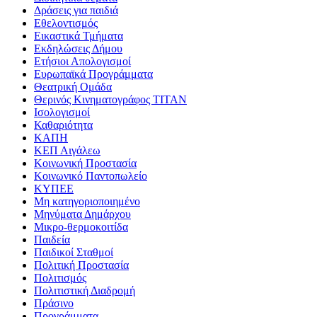
Δράσεις για παιδιά
Εθελοντισμός
Εικαστικά Τμήματα
Εκδηλώσεις Δήμου
Ετήσιοι Απολογισμοί
Ευρωπαϊκά Προγράμματα
Θεατρική Ομάδα
Θερινός Κινηματογράφος ΤΙΤΑΝ
Ισολογισμοί
Καθαριότητα
ΚΑΠΗ
ΚΕΠ Αιγάλεω
Κοινωνική Προστασία
Κοινωνικό Παντοπωλείο
ΚΥΠΕΕ
Μη κατηγοριοποιημένο
Μηνύματα Δημάρχου
Μικρο-θερμοκοιτίδα
Παιδεία
Παιδικοί Σταθμοί
Πολιτική Προστασία
Πολιτισμός
Πολιτιστική Διαδρομή
Πράσινο
Προγράμματα