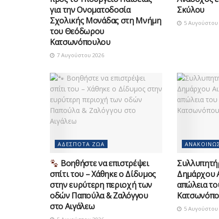
για την Ονοματοδοσία
Σκύλου
Σχολικής Μονάδας στη Μνήμη
5 Αυγούστου 
του Θεόδωρου
Κατσωνόπουλου
7 Αυγούστου 2026
ΑΔΈΣΠΟΤΑ ΖΏΑ
ΑΝΑΚΟΙΝΏΣ
Βοηθήστε να επιστρέψει
Συλλυπητή
σπίτι του – Χάθηκε ο Δίδυμος
Δημάρχου Α
στην ευρύτερη περιοχή των
απώλεια τ
οδών Παπούλα & Ζαλόγγου
Κατσωνόπο
στο Αιγάλεω
5 Αυγούστου 