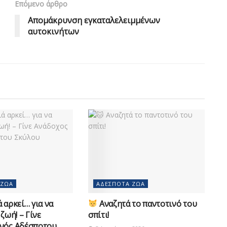
Επόμενο άρθρο
Απομάκρυνση εγκαταλελειμμένων
αυτοκινήτων
 ΖΏΑ
ΑΔΈΣΠΟΤΑ ΖΏΑ
 αρκεί… για να
Αναζητά το παντοτινό του
 ζωή! – Γίνε
σπίτι!
νός Αδέσποτου