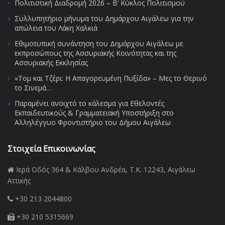
Πολιτιστική Διαδρομή 2026 – Β’ Κύκλος Πολιτισμού
Συλλυπητήριο μήνυμα του Δημάρχου Αιγάλεω για την
απώλεια του Λάκη Χαλκιά
Εθιμοτυπική συνάντηση του Δημάρχου Αιγάλεω με
εκπροσώπους της Ασσυριακής Κοινότητας και της
Ασσυριακής Εκκλησίας
«Τομ και Τζέρι: Η Απαγορευμένη Πυξίδα» – Μες το Θερινό
το Σινεμά…
Παραμένει ανοιχτό το κάλεσμα για Εθελοντές
Εκπαιδευτικούς & Γραμματειακή Υποστήριξη στο
Αλληλέγγυο Φροντιστήριο του Δήμου Αιγάλεω
Στοιχεία Επικοινωνίας
Ιερά Οδός 364 & Κάλβου Ανδρέα, Τ.Κ. 12243, Αιγάλεω
Αττικής
+30 213 2044800
+30 210 5315669