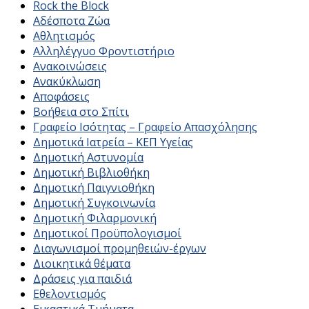
Rock the Block
Αδέσποτα Ζώα
Αθλητισμός
Αλληλέγγυο Φροντιστήριο
Ανακοινώσεις
Ανακύκλωση
Αποφάσεις
Βοήθεια στο Σπίτι
Γραφείο Ισότητας – Γραφείο Απασχόλησης
Δημοτικά Ιατρεία – ΚΕΠ Υγείας
Δημοτική Αστυνομία
Δημοτική Βιβλιοθήκη
Δημοτική Παιγνιοθήκη
Δημοτική Συγκοινωνία
Δημοτική Φιλαρμονική
Δημοτικοί Προϋπολογισμοί
Διαγωνισμοί προμηθειών-έργων
Διοικητικά θέματα
Δράσεις για παιδιά
Εθελοντισμός