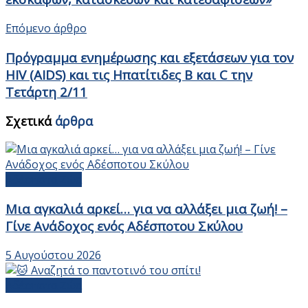
Επόμενο άρθρο
Πρόγραμμα ενημέρωσης και εξετάσεων για τον
HIV (AIDS) και τις Ηπατίτιδες Β και C την
Τετάρτη 2/11
Σχετικά
άρθρα
Αδέσποτα Ζώα
Μια αγκαλιά αρκεί… για να αλλάξει μια ζωή! –
Γίνε Ανάδοχος ενός Αδέσποτου Σκύλου
5 Αυγούστου 2026
Αδέσποτα Ζώα