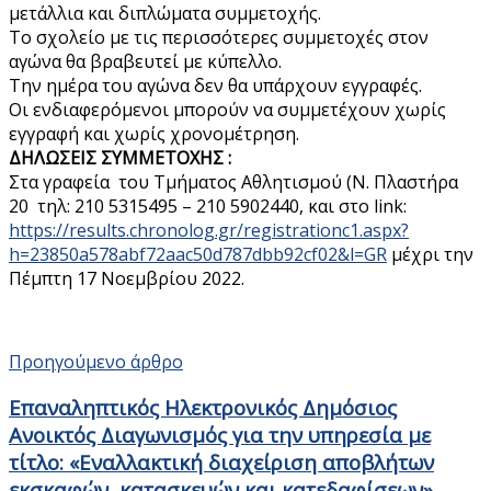
μετάλλια και διπλώματα συμμετοχής.
Το σχολείο με τις περισσότερες συμμετοχές στον
αγώνα θα βραβευτεί με κύπελλο.
Την ημέρα του αγώνα δεν θα υπάρχουν εγγραφές.
Οι ενδιαφερόμενοι μπορούν να συμμετέχουν χωρίς
εγγραφή και χωρίς χρονομέτρηση.
ΔΗΛΩΣΕΙΣ ΣΥΜΜΕΤΟΧΗΣ :
Στα γραφεία του Τμήματος Αθλητισμού (Ν. Πλαστήρα
20 τηλ: 210 5315495 – 210 5902440, και στο link:
https://results.chronolog.gr/registrationc1.aspx?
h=23850a578abf72aac50d787dbb92cf02&l=GR
μέχρι την
Πέμπτη 17 Νοεμβρίου 2022.
Προηγούμενο άρθρο
Επαναληπτικός Ηλεκτρονικός Δημόσιος
Ανοικτός Διαγωνισμός για την υπηρεσία με
τίτλο: «Εναλλακτική διαχείριση αποβλήτων
εκσκαφών, κατασκευών και κατεδαφίσεων»