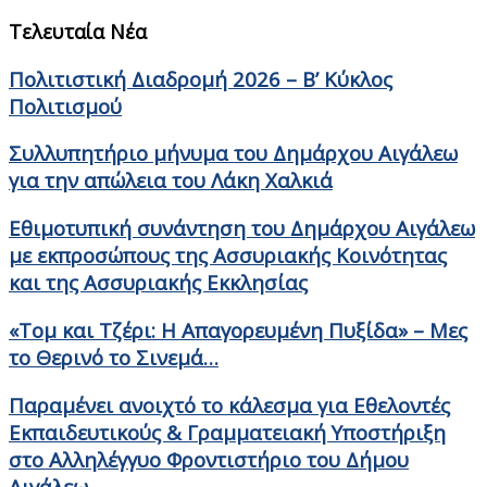
Τελευταία Νέα
Πολιτιστική Διαδρομή 2026 – Β’ Κύκλος
Πολιτισμού
Συλλυπητήριο μήνυμα του Δημάρχου Αιγάλεω
για την απώλεια του Λάκη Χαλκιά
Εθιμοτυπική συνάντηση του Δημάρχου Αιγάλεω
με εκπροσώπους της Ασσυριακής Κοινότητας
και της Ασσυριακής Εκκλησίας
«Τομ και Τζέρι: Η Απαγορευμένη Πυξίδα» – Μες
το Θερινό το Σινεμά…
Παραμένει ανοιχτό το κάλεσμα για Εθελοντές
Εκπαιδευτικούς & Γραμματειακή Υποστήριξη
στο Αλληλέγγυο Φροντιστήριο του Δήμου
Αιγάλεω