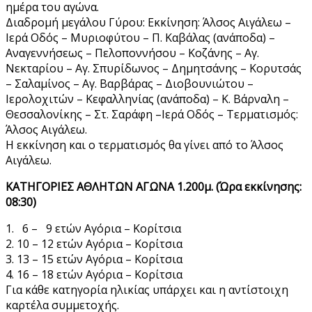
ημέρα του αγώνα.
Διαδρομή μεγάλου Γύρου: Εκκίνηση: Άλσος Αιγάλεω –
Ιερά Οδός – Μυριοφύτου – Π. Καβάλας (ανάποδα) –
Αναγεννήσεως – Πελοποννήσου – Κοζάνης – Αγ.
Νεκταρίου – Αγ. Σπυρίδωνος – Δημητσάνης – Κορυτσάς
– Σαλαμίνος – Αγ. Βαρβάρας – Διοβουνιώτου –
Ιερολοχιτών – Κεφαλληνίας (ανάποδα) – Κ. Βάρναλη –
Θεσσαλονίκης – Στ. Σαράφη –Ιερά Οδός – Τερματισμός:
Άλσος Αιγάλεω.
Η εκκίνηση και ο τερματισμός θα γίνει από το Άλσος
Αιγάλεω.
ΚΑΤΗΓΟΡΙΕΣ ΑΘΛΗΤΩΝ ΑΓΩΝΑ 1.200μ. (Ώρα εκκίνησης:
08:30)
1. 6 – 9 ετών Αγόρια – Κορίτσια
2. 10 – 12 ετών Αγόρια – Κορίτσια
3. 13 – 15 ετών Αγόρια – Κορίτσια
4. 16 – 18 ετών Αγόρια – Κορίτσια
Για κάθε κατηγορία ηλικίας υπάρχει και η αντίστοιχη
καρτέλα συμμετοχής.