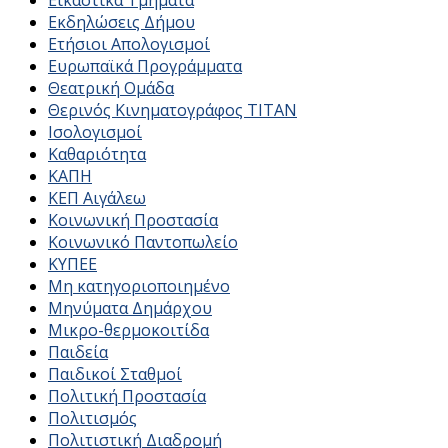
Εικαστικά Τμήματα
Εκδηλώσεις Δήμου
Ετήσιοι Απολογισμοί
Ευρωπαϊκά Προγράμματα
Θεατρική Ομάδα
Θερινός Κινηματογράφος ΤΙΤΑΝ
Ισολογισμοί
Καθαριότητα
ΚΑΠΗ
ΚΕΠ Αιγάλεω
Κοινωνική Προστασία
Κοινωνικό Παντοπωλείο
ΚΥΠΕΕ
Μη κατηγοριοποιημένο
Μηνύματα Δημάρχου
Μικρο-θερμοκοιτίδα
Παιδεία
Παιδικοί Σταθμοί
Πολιτική Προστασία
Πολιτισμός
Πολιτιστική Διαδρομή