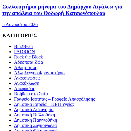
Συλλυπητήριο μήνυμα του Δημάρχου Αιγάλεω για
την απώλεια του Θοδωρή Κατσωνόπουλου
5 Αυγούστου 2026
ΚΑΤΗΓΟΡΙΕΣ
Bin2Bean
PADRION
Rock the Block
Αδέσποτα Ζώα
Αθλητισμός
Αλληλέγγυο Φροντιστήριο
Ανακοινώσεις
Ανακύκλωση
Αποφάσεις
Βοήθεια στο Σπίτι
Γραφείο Ισότητας – Γραφείο Απασχόλησης
Δημοτικά Ιατρεία – ΚΕΠ Υγείας
Δημοτική Αστυνομία
Δημοτική Βιβλιοθήκη
Δημοτική Παιγνιοθήκη
Δημοτική Συγκοινωνία
Δημοτική Φιλαρμονική