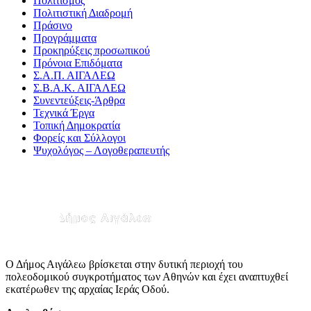
Πολιτισμός
Πολιτιστική Διαδρομή
Πράσινο
Προγράμματα
Προκηρύξεις προσωπικού
Πρόνοια Επιδόματα
Σ.Α.Π. ΑΙΓΑΛΕΩ
Σ.Β.Α.Κ. ΑΙΓΑΛΕΩ
Συνεντεύξεις-Άρθρα
Τεχνικά Έργα
Τοπική Δημοκρατία
Φορείς και Σύλλογοι
Ψυχολόγος – Λογοθεραπευτής
Ο Δήμος Αιγάλεω βρίσκεται στην δυτική περιοχή του
πολεοδομικού συγκροτήματος των Αθηνών και έχει αναπτυχθεί
εκατέρωθεν της αρχαίας Ιεράς Οδού.