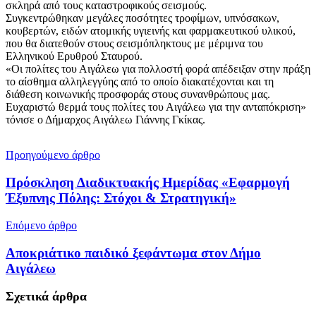
σκληρά από τους καταστροφικούς σεισμούς.
Συγκεντρώθηκαν μεγάλες ποσότητες τροφίμων, υπνόσακων,
κουβερτών, ειδών ατομικής υγιεινής και φαρμακευτικού υλικού,
που θα διατεθούν στους σεισμόπληκτους με μέριμνα του
Ελληνικού Ερυθρού Σταυρού.
«Οι πολίτες του Αιγάλεω για πολλοστή φορά απέδειξαν στην πράξη
το αίσθημα αλληλεγγύης από το οποίο διακατέχονται και τη
διάθεση κοινωνικής προσφοράς στους συνανθρώπους μας.
Ευχαριστώ θερμά τους πολίτες του Αιγάλεω για την ανταπόκριση»
τόνισε ο Δήμαρχος Αιγάλεω Γιάννης Γκίκας.
Προηγούμενο άρθρο
Πρόσκληση Διαδικτυακής Ημερίδας «Εφαρμογή
Έξυπνης Πόλης: Στόχοι & Στρατηγική»
Επόμενο άρθρο
Αποκριάτικο παιδικό ξεφάντωμα στον Δήμο
Αιγάλεω
Σχετικά
άρθρα