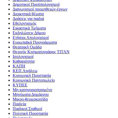
Δημοτικοί Προϋπολογισμοί
Διαγωνισμοί προμηθειών-έργων
Διοικητικά θέματα
Δράσεις για παιδιά
Εθελοντισμός
Εικαστικά Τμήματα
Εκδηλώσεις Δήμου
Ετήσιοι Απολογισμοί
Ευρωπαϊκά Προγράμματα
Θεατρική Ομάδα
Θερινός Κινηματογράφος ΤΙΤΑΝ
Ισολογισμοί
Καθαριότητα
ΚΑΠΗ
ΚΕΠ Αιγάλεω
Κοινωνική Προστασία
Κοινωνικό Παντοπωλείο
ΚΥΠΕΕ
Μη κατηγοριοποιημένο
Μηνύματα Δημάρχου
Μικρο-θερμοκοιτίδα
Παιδεία
Παιδικοί Σταθμοί
Πολιτική Προστασία